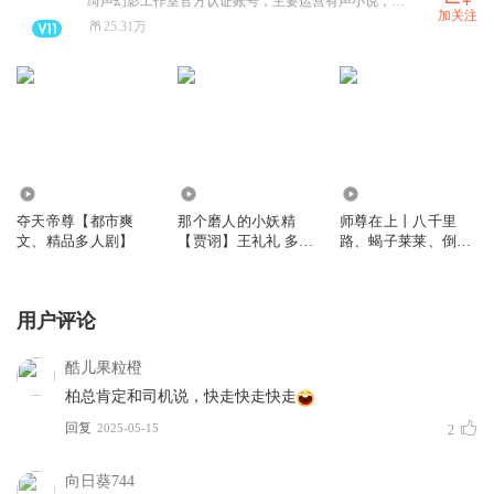
绮声幻影工作室官方认证账号，主要运营有声小说，广播剧，商业合作可以私聊阿影。
加关注
25.31万
2.15万
120.02万
661.86万
夺天帝尊【都市爽
那个磨人的小妖精
师尊在上丨八千里
文、精品多人剧】
【贾诩】王礼礼 多人
路、蝎子莱莱、倒吊
演播
男多人演播
用户评论
酷儿果粒橙
柏总肯定和司机说，快走快走快走
回复
2025-05-15
2
向日葵744