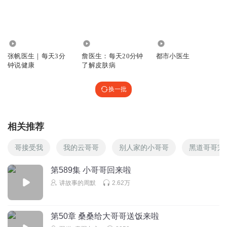
8547
6.70万
4788
张帆医生｜每天3分
詹医生：每天20分钟
都市小医生
钟说健康
了解皮肤病
换一批
相关推荐
哥接受我
我的云哥哥
别人家的小哥哥
黑道哥哥宠
第589集 小哥哥回来啦
讲故事的周默
2.62万
第50章 桑桑给大哥哥送饭来啦