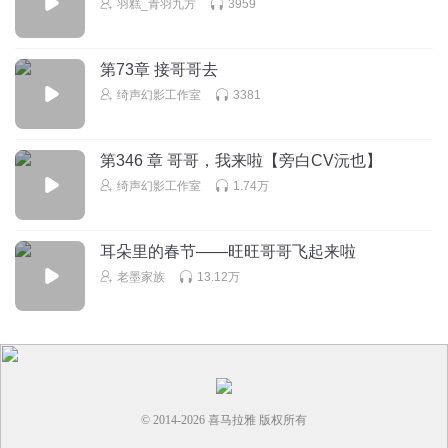
羽糕_青羽九方
3959
第73章 接哥哥去
绮声幻影工作室
3381
第346 章 哥哥，我来啦【旁白CV沅也】
绮声幻影工作室
1.74万
耳朵里的春节——旺旺哥哥飞起来啦
老墨家族
13.12万
© 2014-
2026
喜马拉雅 版权所有