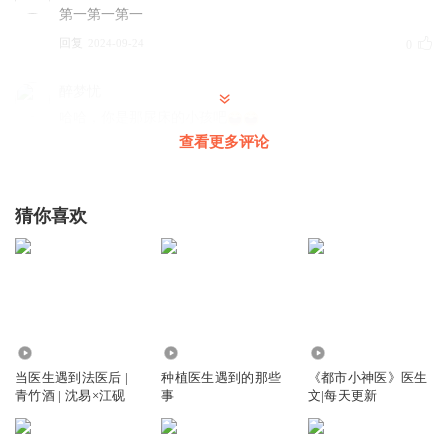
第一第一第一
回复
2024-09-24
0
醉梦忧
哈哈，你是那尿床的小孩吧
查看更多评论
回复
2024-09-24
0
醉梦忧
猜你喜欢
哇，今天还有更新
回复
2024-09-24
0
1856688vgsv
更的太慢太慢了
回复
12.07万
383
3.22万
2024-09-25
0
当医生遇到法医后 |
种植医生遇到的那些
《都市小神医》医生
青竹酒 | 沈易×江砚
事
文|每天更新