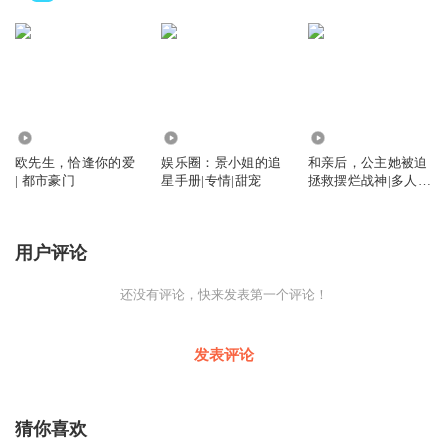
3867
4123
1.70万
欧先生，恰逢你的爱
娱乐圈：景小姐的追
和亲后，公主她被迫
| 都市豪门
星手册|专情|甜宠
拯救摆烂战神|多人精
品|穿越架空
用户评论
还没有评论，快来发表第一个评论！
发表评论
猜你喜欢