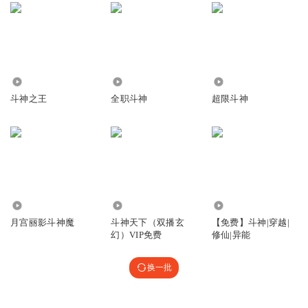
3557
1.48万
3507
斗神之王
全职斗神
超限斗神
2857
528.84万
2239
月宫丽影斗神魔
斗神天下（双播玄
【免费】斗神|穿越|
幻）VIP免费
修仙|异能
换一批