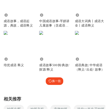
79.48万
2.34万
1.00万
成语故事，成语起
中国成语故事-芊妍讲
成语大词典丨成语大
源，典故，成语释义
儿童故事（含成语词
全丨成语释义
典释义及例句）
1396
3.93万
6357
培优成语 释义
成语故事500例/典故/
成语典故| 中华成语
探源/释义
（释义/ 出处/ 故事）
换一批
相关推荐
妙笔生辉
妙笔玄机
承微妙笔
送你一支生花妙笔