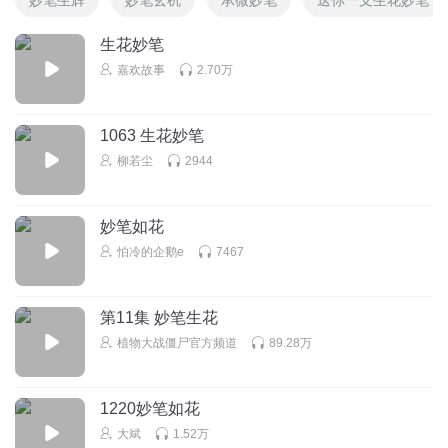
生花妙笔
嘉欢故事
2.70万
1063 生花妙笔
柳若尘
2944
妙笔如花
怕冷的企鹅e
7467
第11集 妙笔生花
植物大战僵尸官方频道
89.28万
1220妙笔如花
大斌
1.52万