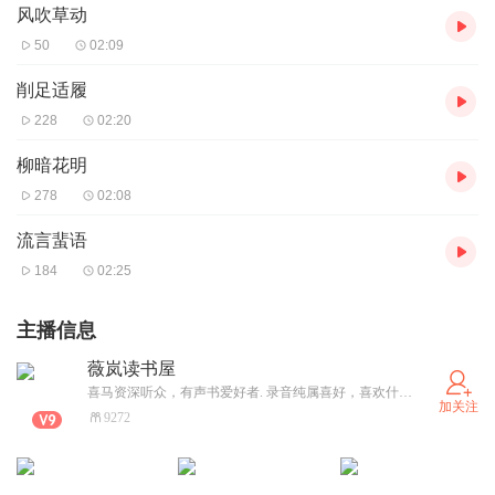
风吹草动
50
02:09
削足适履
228
02:20
柳暗花明
278
02:08
流言蜚语
184
02:25
主播信息
薇岚读书屋
喜马资深听众，有声书爱好者. 录音纯属喜好，喜欢什么类型的书籍留言告诉我！
加关注
9272