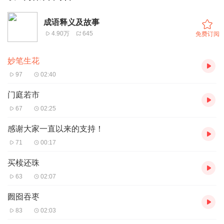
成语释义及故事
4.90万
645
免费订阅
妙笔生花
97
02:40
门庭若市
67
02:25
感谢大家一直以来的支持！
71
00:17
买椟还珠
63
02:07
囫囵吞枣
83
02:03