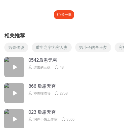
换一批
相关推荐
穷奇传说
重生之宁为穷人妻
穷小子的帝王梦
穷尽
0542后患无穷
进击的三娘
48
866 后患无穷
神奇喵喵谷
2758
023 后患无穷
润声小筑工作室
3500