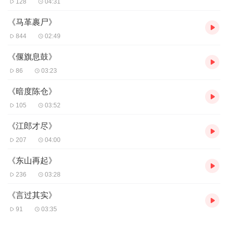
128
04:31
《马革裹尸》
844
02:49
《偃旗息鼓》
86
03:23
《暗度陈仓》
105
03:52
《江郎才尽》
207
04:00
《东山再起》
236
03:28
《言过其实》
91
03:35