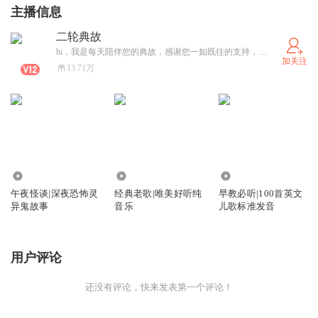
主播信息
二轮典故
hi，我是每天陪伴您的典故，感谢您一如既往的支持，联系方式见相册，我期待着与您相识。
加关注
13.71万
2293.23万
23.57万
124.67万
午夜怪谈|深夜恐怖灵
经典老歌|唯美好听纯
早教必听|100首英文
异鬼故事
音乐
儿歌标准发音
用户评论
还没有评论，快来发表第一个评论！