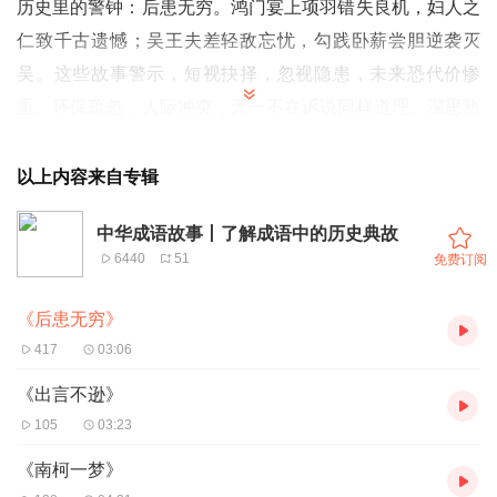
历史里的警钟：后患无穷。鸿门宴上项羽错失良机，妇人之
仁致千古遗憾；吴王夫差轻敌忘忧，勾践卧薪尝胆逆袭灭
吴。这些故事警示，短视抉择，忽视隐患，未来恐代价惨
重。环保疏忽，人际冲突，无一不在诉说同样道理。深思熟
虑，远见未来，才能避祸得福。生活中的你我，又该如何步
步为营，莫让一时疏忽，铸成终身悔恨？
以上内容来自专辑
02:05 行为的连锁反应：过度开发自然资源与气候变暖的因
中华成语故事丨了解成语中的历史典故
果链
6440
51
免费订阅
《后患无穷》
417
03:06
《出言不逊》
105
03:23
《南柯一梦》