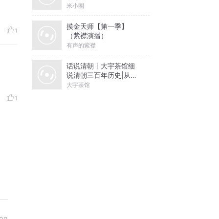
米小圈
摸金天师【第一季】
1
（紫襟演播）
有声的紫襟
话说清朝丨大宇茶馆细
说清朝三百年历史|从努
尔哈赤到末代皇帝溥仪|
大宇茶馆
康熙雍正乾隆
1