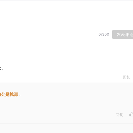
发表评
0
/
300
欢。
回复
何处是桃源
：
回复