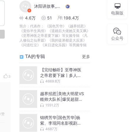
沐阳讲故事_有声之年
电脑版
4.6万
51
198.4万
简介：
代表作： 《国色芳华》《越界招惹》
《宠你半生风情》《退婚后大佬她又美又飒》
论
《至尊神医之帝君要下嫁》等女频专辑 《凡
公众号
人修仙之仙界篇》《我的徒弟都是大反派》
《问道红尘》《末日进化乐园》等男频专辑
TA的专辑
更多
【完结畅听】至尊神医
之帝君要下嫁丨多人有
3
声剧丨战西野原著丨古
4669.8万
言女强甜爽文
越界招惹|美艳大明星VS
糙帅大队长|爆笑超甜多
人有声剧|（沐阳/小布）
1551.2万
赞
锦绣芳华|国色芳华|杨
紫、李现同名影视剧原
著|豪华配音阵容|精品多
4687万