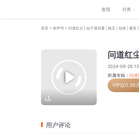
发现
分类
>
>
首页
有声书
问道红尘 | 仙子请自重 | 姬叉 | 仙侠 | 爆笑
问道红尘
2024-09-26 13
所属专辑：
问道红
VIP仅
0.36
用户评论