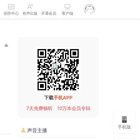
创作中心
有声出版
开通会员
客户端
下载
手机APP
7天免费畅听
10万本会员专辑
手机版
声音主播