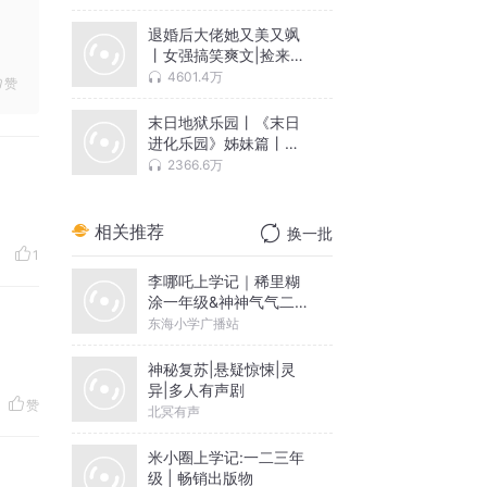
人剧【完结畅听】
退婚后大佬她又美又飒
丨女强搞笑爽文|捡来的
少女是大佬|有声剧
4601.4万
赞
末日地狱乐园丨《末日
进化乐园》姊妹篇丨神
秘复苏轮回乐园丨末世
2366.6万
救世主丨有声剧丨免费
VIP
相关推荐
换一批
1
李哪吒上学记｜稀里糊
涂一年级&神神气气二年
级
东海小学广播站
神秘复苏|悬疑惊悚|灵
异|多人有声剧
赞
北冥有声
米小圈上学记:一二三年
级 | 畅销出版物