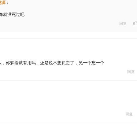
桃源
：
像就没死过吧
回复
认，你躲着就有用吗，还是说不想负责了，见一个忘一个
回复
回复