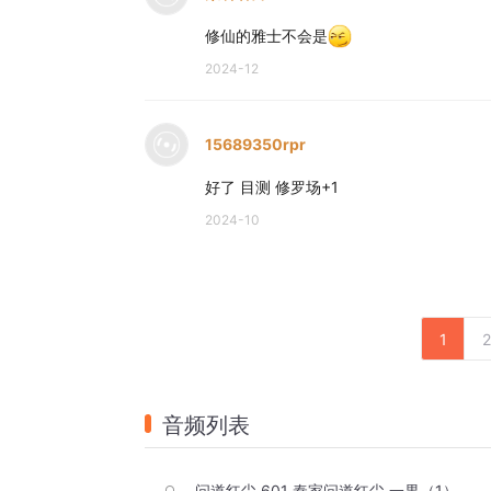
修仙的雅士不会是
2024-12
15689350rpr
好了 目测 修罗场+1
2024-10
1
2
音频列表
问道红尘 601 秦家问道红尘 一果（1）