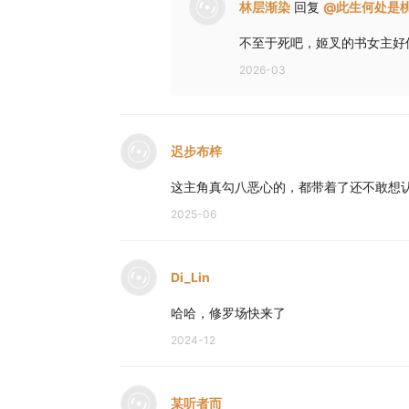
林层渐染
回复
@
此生何处是
不至于死吧，姬叉的书女主好
2026-03
迟步布梓
这主角真勾八恶心的，都带着了还不敢想
2025-06
Di_Lin
哈哈，修罗场快来了
2024-12
某听者而