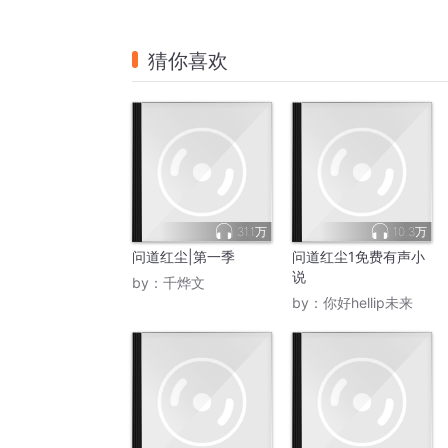
猜你喜欢
31.1万
10.3万
问道红尘|第一季
问道红尘1免费有声小
说
by：
千烨文
by：
你好hellip未来