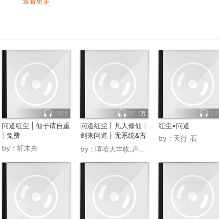
查看更多
4905
45.2万
2.
问道红尘 | 仙子请自重
问道红尘丨凡人修仙丨
红尘•问道
| 免费
剑来问道丨无系统&古
by：
天行_石
风仙侠修真丨天道玄机
by：
轩未央
by：
嘻哈大丰收_声音盒子
丨多人有声剧