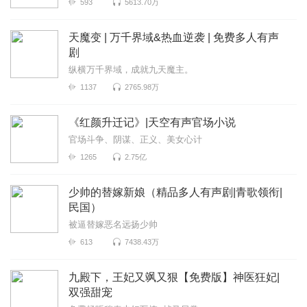
593
5613.70万
天魔变 | 万千界域&热血逆袭 | 免费多人有声
剧
纵横万千界域，成就九天魔主。
1137
2765.98万
《红颜升迁记》|天空有声官场小说
官场斗争、阴谋、正义、美女心计
1265
2.75亿
少帅的替嫁新娘（精品多人有声剧|青歌领衔|
民国）
被逼替嫁恶名远扬少帅
613
7438.43万
九殿下，王妃又飒又狠【免费版】神医狂妃|
双强甜宠