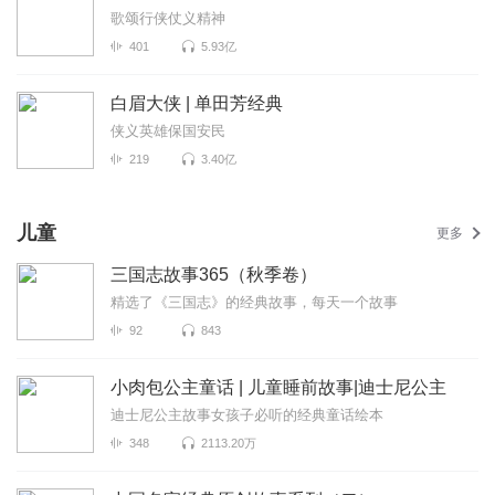
歌颂行侠仗义精神
401
5.93亿
白眉大侠 | 单田芳经典
侠义英雄保国安民
219
3.40亿
儿童
更多
三国志故事365（秋季卷）
精选了《三国志》的经典故事，每天一个故事
92
843
小肉包公主童话 | 儿童睡前故事|迪士尼公主
迪士尼公主故事女孩子必听的经典童话绘本
348
2113.20万