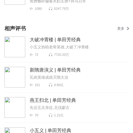
免费畅听穆秦夫妇互撩+掉马日常
1090
5247.79万
相声评书
更多
大破冲霄楼 | 单田芳经典
小五义协助老辈英雄,大破了冲霄楼
72
7720.20万
新隋唐演义 | 单田芳经典
瓦岗英雄成就灭隋大业
151
9.80亿
燕王扫北 | 单田芳经典
先后五次亲征,北伐蒙古
70
1.21亿
小五义 | 单田芳经典