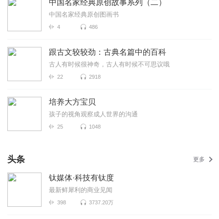
中国名家经典原创故事系列（二）
中国名家经典原创图画书
4
486
跟古文较较劲：古典名篇中的百科
古人有时候很神奇，古人有时候不可思议哦
22
2918
培养大方宝贝
孩子的视角观察成人世界的沟通
25
1048
头条
更多
钛媒体·科技有钛度
最新鲜犀利的商业见闻
398
3737.20万