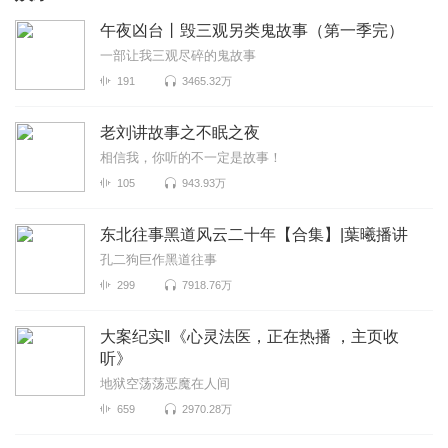
午夜凶台丨毁三观另类鬼故事（第一季完）
一部让我三观尽碎的鬼故事
191
3465.32万
老刘讲故事之不眠之夜
相信我，你听的不一定是故事！
105
943.93万
东北往事黑道风云二十年【合集】|葉曦播讲
孔二狗巨作黑道往事
299
7918.76万
大案纪实‖《心灵法医，正在热播 ，主页收
听》
地狱空荡荡恶魔在人间
659
2970.28万