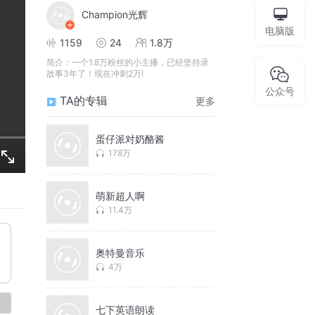
Champion光辉
电脑版
1159
24
1.8万
简介：
一个1.8万粉丝的小主播，已经坚持录
故事3年了！现在冲刺2万!
公众号
TA的专辑
更多
蛋仔派对奶酪酱
178万
萌新超人啊
11.4万
奥特曼音乐
4万
论
七下英语朗读