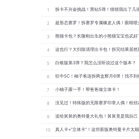
拆卡不兴奋挑战！黑钻5弹！猜猜我出了几
1
2
熊猫卡包？长隆刚出生的小熊猫宝宝也忒好
3
这也行？大扫除清理出卡包！拆完结果居然
4
白银版第3弹？我怎么没听说过这个版本？
5
狂中SC！柚子爸连拆两盒辉月6弹！找不到
6
小柚子露一手！帮爸爸做立体卡！
7
没见过！特殊版的无限赛罗印章人偶！粉丝
8
送给舅舅的奥特曼大礼包！舅舅竟是我自己
9
真人卡+“立体卡”！这些新版奥特曼卡片太
10