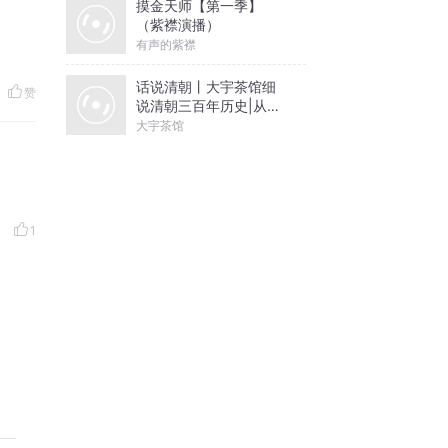
摸金天师【第一季】
（紫襟演播）
有声的紫襟
话说清朝丨大宇茶馆细
赞
说清朝三百年历史|从努
尔哈赤到末代皇帝溥仪|
大宇茶馆
康熙雍正乾隆
1