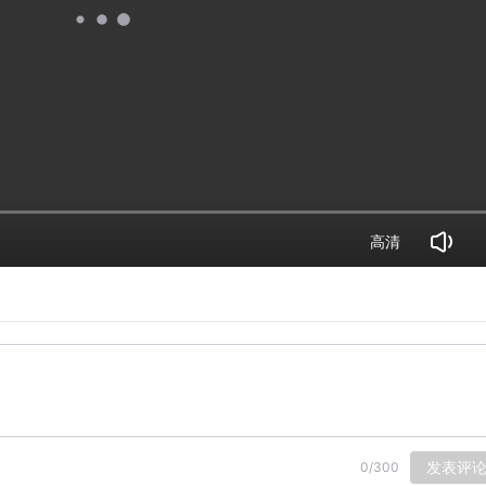
高清
发表评
0
/
300