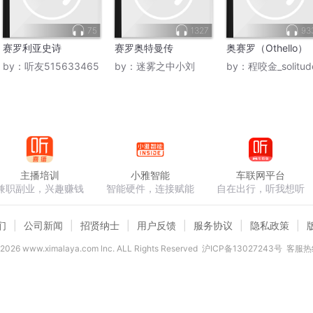
75
1327
93
赛罗利亚史诗
赛罗奥特曼传
奥赛罗（Othello）
by：
听友515633465
by：
迷雾之中小刘
by：
程咬金_solitud
主播培训
小雅智能
车联网平台
兼职副业，兴趣赚钱
智能硬件，连接赋能
自在出行，听我想听
们
公司新闻
招贤纳士
用户反馈
服务协议
隐私政策
2026
www.ximalaya.com lnc. ALL Rights Reserved
沪ICP备13027243号
客服热线