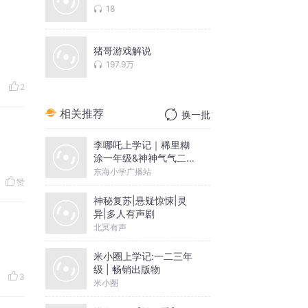
18
猪哥游戏解说
197.9万
2
相关推荐
换一批
李哪吒上学记｜稀里糊
涂一年级&神神气气二年
级
东海小学广播站
赞
神秘复苏|悬疑惊悚|灵
异|多人有声剧
北冥有声
米小圈上学记:一二三年
级 | 畅销出版物
3
米小圈