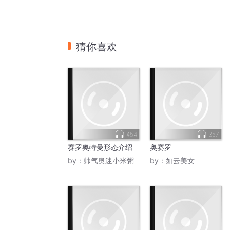
猜你喜欢
454
357
赛罗奥特曼形态介绍
奥赛罗
by：
帅气奥迷小米粥
by：
如云美女