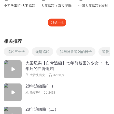
小刀故事汇·大案追踪
大案追踪：真实犯罪
中国大案追踪100则
换一批
相关推荐
追凶三十天
无迹追凶
我与神兽追凶的日子
追爱第
大案纪实【白骨追凶】七年前被害的少女 ： 七
年后的白骨追凶
大舌头尚文
32.68万
28年追凶路(一)
喻夏FM
2438
28年追凶路（二）