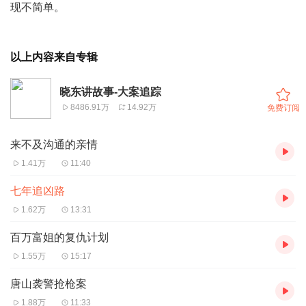
现不简单。
以上内容来自专辑
晓东讲故事-大案追踪
8486.91万
14.92万
免费订阅
来不及沟通的亲情
1.41万
11:40
七年追凶路
1.62万
13:31
百万富姐的复仇计划
1.55万
15:17
唐山袭警抢枪案
1.88万
11:33