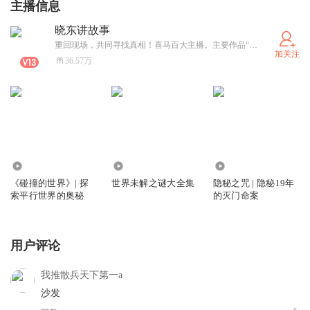
主播信息
晓东讲故事
重回现场，共同寻找真相！喜马百大主播。主要作品“大案纪实”、“历史探究”、“神秘事件”等，另有三人聊天播客节目《麦客说》；
加关注
36.57万
1.28万
7088.23万
2.06万
《碰撞的世界》| 探
世界未解之谜大全集
隐秘之咒 | 隐秘19年
索平行世界的奥秘
的灭门命案
用户评论
我推散兵天下第一a
沙发