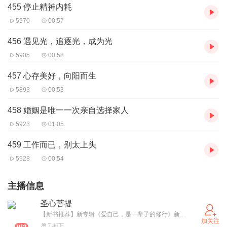
455 停止精神内耗
5970
00:57
456 遇见光，追逐光，成为光
5905
00:58
457 心存美好，向阳而生
5893
00:53
458 婚姻是唯一一次亲自选择家人
5923
01:05
459 工作而已，别太上头
5928
00:54
主播信息
圣心菩提
【新书推荐】新专辑《爱自己，是一辈子的修行》新鲜上架！欢迎收听！感受不一样的国学经典！ 因为喜欢而热爱，愿意把那些充满智慧，启迪心灵的好书分享给大家的佛系主播！
加关注
7.46万