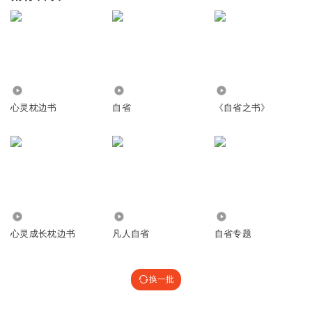
1428
2750
951
心灵枕边书
自省
《自省之书》
4983
6747
2.23万
心灵成长枕边书
凡人自省
自省专题
换一批