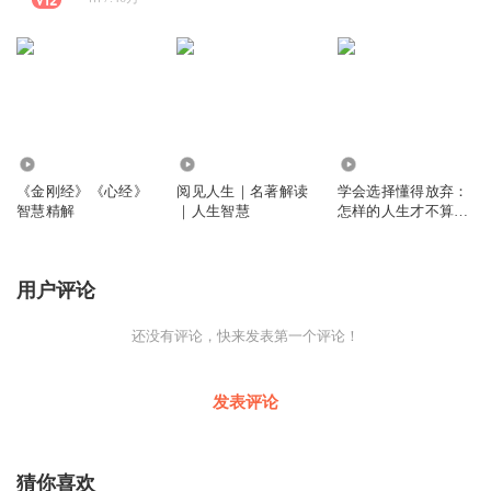
2992
110.06万
6050
《金刚经》《心经》
阅见人生｜名著解读
学会选择懂得放弃：
智慧精解
｜人生智慧
怎样的人生才不算白
活|简单平凡而温暖的
生活|心态断舍离
用户评论
还没有评论，快来发表第一个评论！
发表评论
猜你喜欢