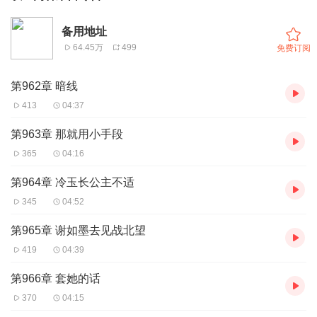
备用地址
64.45万
499
免费订阅
第962章 暗线
413
04:37
第963章 那就用小手段
365
04:16
第964章 冷玉长公主不适
345
04:52
第965章 谢如墨去见战北望
419
04:39
第966章 套她的话
370
04:15