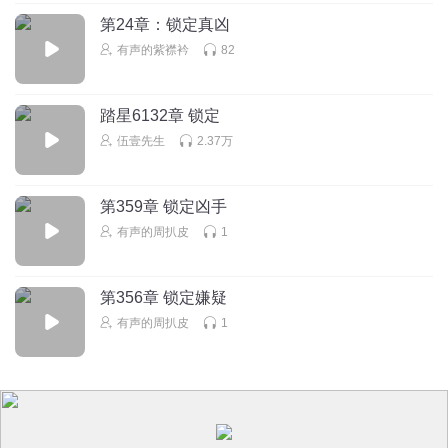
第24章：锁定真凶
有声的紫襟衿
82
踏星6132章 锁定
伍壹先生
2.37万
第359章 锁定凶手
有声的周扒皮
1
第356章 锁定嫌疑
有声的周扒皮
1