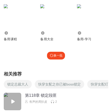
1.09万
1.70万
1.45万
备用课程
备用大全
备用-学习
换一批
相关推荐
锁定总裁大人
快穿女配之你已被boss锁定
快穿女配叮你已
第118章 锁定段匪
有声的周扒皮
2