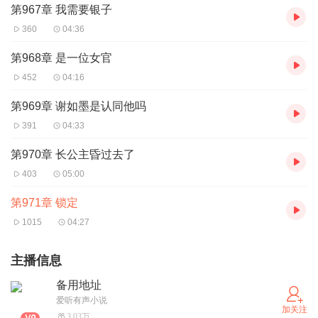
第967章 我需要银子
360
04:36
第968章 是一位女官
452
04:16
第969章 谢如墨是认同他吗
391
04:33
第970章 长公主昏过去了
403
05:00
第971章 锁定
1015
04:27
主播信息
备用地址
爱听有声小说
加关注
3.03万