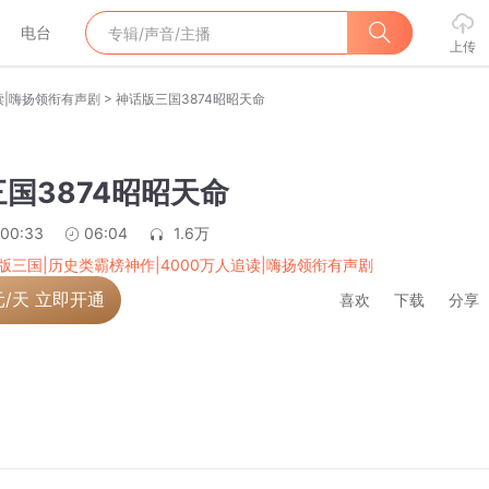
电台
上传
>
读|嗨扬领衔有声剧
神话版三国3874昭昭天命
国3874昭昭天命
:00:33
06:04
1.6万
版三国|历史类霸榜神作|4000万人追读|嗨扬领衔有声剧
元/天 立即开通
喜欢
下载
分享