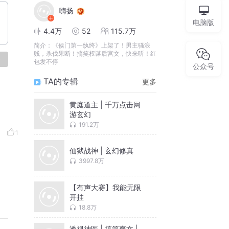
嗨扬
电脑版
4.4万
52
115.7万
简介：
《侯门第一纨绔》上架了！男主骚浪
贱，杀伐果断！搞笑权谋后宫文，快来听！红
论
包发不停
公众号
TA的专辑
更多
黄庭道主 | 千万点击网
游玄幻
191.2万
1
仙狱战神 | 玄幻修真
3997.8万
【有声大赛】我能无限
开挂
18.8万
透视神医 | 搞笑爽文 |