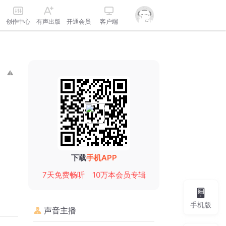
创作中心
有声出版
开通会员
客户端
下载
手机APP
7天免费畅听
10万本会员专辑
手机版
声音主播