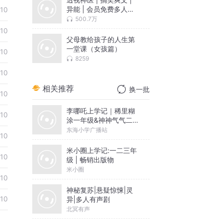
异能 | 会员免费多人有
10
声剧
500.7万
10
父母教给孩子的人生第
一堂课（女孩篇）
10
8259
10
相关推荐
换一批
10
李哪吒上学记｜稀里糊
10
涂一年级&神神气气二年
级
东海小学广播站
10
米小圈上学记:一二三年
10
级 | 畅销出版物
米小圈
10
神秘复苏|悬疑惊悚|灵
10
异|多人有声剧
北冥有声