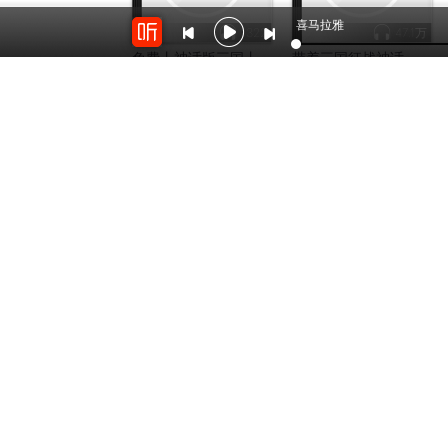
喜马拉雅
1322
47.1万
免费丨神话版三国丨
带着三国征战神话
D3
by：
三聲有幸_工作室
by：
斩斩_正向思考
开放平台
云剪辑
对接海量精彩内容
在线音频剪辑神器
关于我们
联系我
Copyright © 2012-