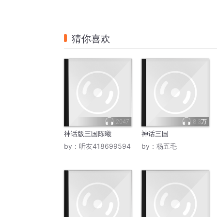
猜你喜欢
2047
8.3万
神话版三国陈曦
神话三国
by：
听友418699594
by：
杨五毛