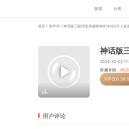
发现
分类
>
>
首页
有声书
神话版三国|历史类霸榜神作|4000万人追
神话版三
2024-10-02 11
所属专辑：
神话
VIP仅
0.36
用户评论