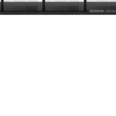
141.3万
3.4万
8
00:00:00
/
00:00
《描神画鬼说三国 | 丹
戏翻三国【免费版】神
三国神话世界丨网
羽道评书作品神话版三
话|群魔乱舞
霸流丨三国游戏丨
国》
丨召唤
by：
橘子炸了_
by：
有声演播者丹羽道
by：
松鼠木匠
主播培训
小雅智能
车联网平台
兼职副业，兴趣赚钱
智能硬件，连接赋能
自在出行，听我想听
们
公司新闻
招贤纳士
用户反馈
服务协议
隐私政策
2026
www.ximalaya.com lnc. ALL Rights Reserved
沪ICP备13027243号
客服热线