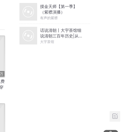
摸金天师【第一季】
（紫襟演播）
有声的紫襟
话说清朝丨大宇茶馆细
说清朝三百年历史|从努
尔哈赤到末代皇帝溥仪|
大宇茶馆
康熙雍正乾隆
5万
免费
穿