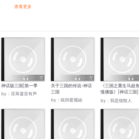
查看更多
325.5万
29.9万
1
神话版三国|第一季
关于三国的传说-神话
《三国之重生马超
三国
慢播版》|神话三国|
by：
荏苒凝音有声
越三国
by：
椛與愛麗絲
by：
我是猫散人