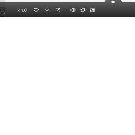
x
1.0
4万
:00
文争
种田
手机端
企业版
电脑端
员工学习，企业买单
版权声明
自律承诺
：400-838-5616