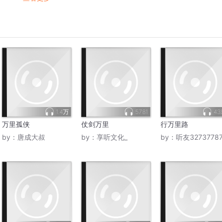
1.4万
5781
43
万里孤侠
仗剑万里
行万里路
by：
唐成大叔
by：
享听文化_
by：
听友3273778