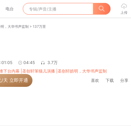
电台
上传
>
皓明，大华书声监制
137万里
:01:05
04:45
3.7万
锋下台内幕 |圣创轩笨猫儿演播 |圣创轩皓明，大华书声监制
元/天 立即开通
喜欢
下载
分享