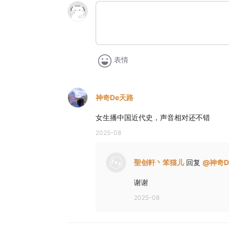
表情
神奇De天路
女生播中国近代史，声音相对还不错
2025-08
聖创軒丶笨猫儿
回复
@
神奇D
谢谢
2025-08