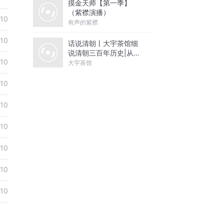
摸金天师【第一季】
（紫襟演播）
10
有声的紫襟
10
话说清朝丨大宇茶馆细
说清朝三百年历史|从努
10
尔哈赤到末代皇帝溥仪|
大宇茶馆
康熙雍正乾隆
10
10
10
10
10
10