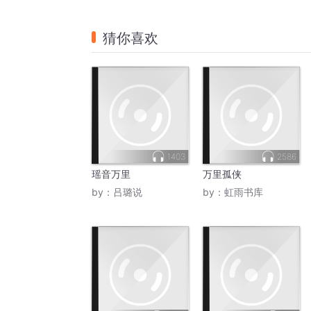
猜你喜欢
1403
2586
瑶音万里
万里孤侠
by：
吕璐说
by：
虹雨书库