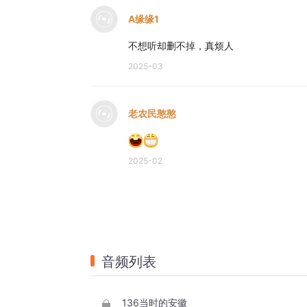
A缘缘1
不想听却删不掉，真烦人
2025-03
老农民憨憨
2025-02
音频列表
136当时的安徽