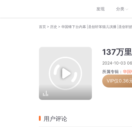
发现
分类
>
>
首页
历史
华国锋下台内幕 |圣创轩笨猫儿演播 |圣创轩
137万里
2024-10-03 06
所属专辑：
华国
VIP仅
0.36
用户评论