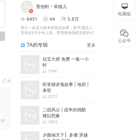
聖创軒丶笨猫儿
电脑版
6451
44
5.8万
简介：
欢迎大家来听我讲故事，新书:重生八
零将在8月中旬上架，帮我捧捧场吧亲爱的们
论
公众号
TA的专辑
更多
玩宝大师 免费 一集一小
时
1764
赞
听笨猫讲鬼故事 | 地府 |
来世
2072
二战风云 | 战争的残酷
难以想象
赞
3833
夕颜倾天下 ▏多播 穿越