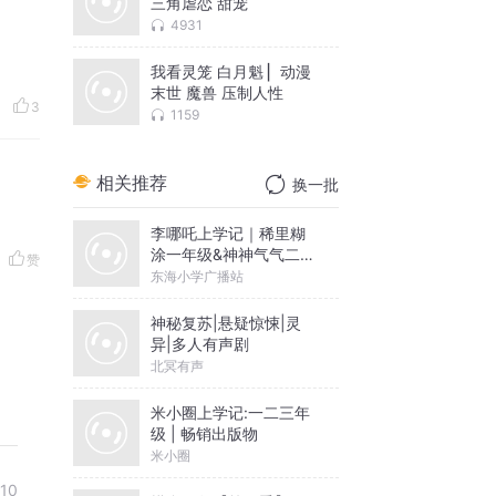
三角虐恋 甜宠
4931
我看灵笼 白月魁 ▏动漫
末世 魔兽 压制人性
3
1159
相关推荐
换一批
李哪吒上学记｜稀里糊
涂一年级&神神气气二年
赞
级
东海小学广播站
神秘复苏|悬疑惊悚|灵
异|多人有声剧
北冥有声
米小圈上学记:一二三年
级 | 畅销出版物
米小圈
10