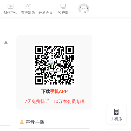
创作中心
有声出版
开通会员
客户端
下载
手机APP
7天免费畅听
10万本会员专辑
手机版
声音主播