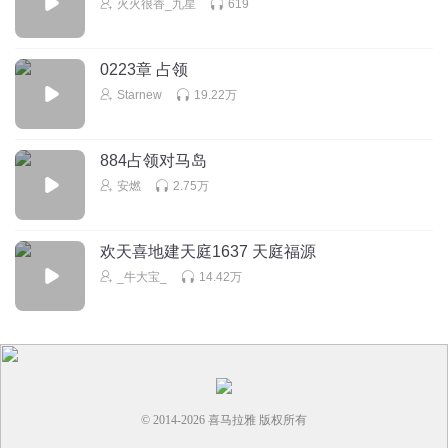
火火很香_九星
619
0223章 占领
Starnew
19.22万
884占领对马岛
安燃
2.75万
欢天喜地建天庭1637 天庭福源
_牛大宝_
14.42万
© 2014-
2026
喜马拉雅 版权所有