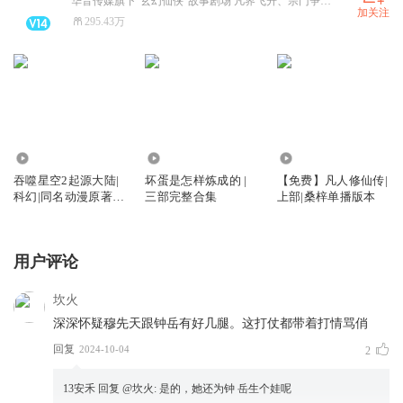
华音传媒旗下“玄幻仙侠”故事剧场 凡界飞升、宗门争霸、炼丹双修、斗宗斗帝 热门修仙爽剧全收录!
加关注
295.43万
14.17万
2.65亿
36.98万
吞噬星空2起源大陆|
坏蛋是怎样炼成的 |
【免费】凡人修仙传|
科幻|同名动漫原著|
三部完整合集
上部|桑梓单播版本
我吃西红柿
用户评论
坎火
深深怀疑穆先天跟钟岳有好几腿。这打仗都带着打情骂俏
回复
2024-10-04
2
13安禾
回复 @
坎火
:
是的，她还为钟 岳生个娃呢