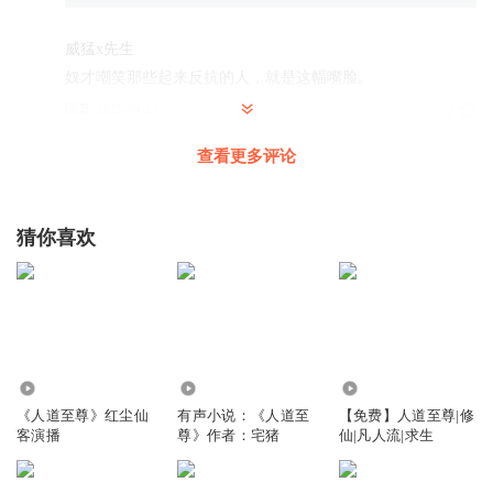
威猛x先生
奴才嘲笑那些起来反抗的人，就是这幅嘴脸。
回复
2025-04-23
2
查看更多评论
0喜之郎0
贫嘴还在
回复
2025-07-09
0
猜你喜欢
修仙道祖
贫道在此
回复
2024-10-03
0
7.18万
1.57万
13.25万
《人道至尊》红尘仙
有声小说：《人道至
【免费】人道至尊|修
客演播
尊》作者：宅猪
仙|凡人流|求生