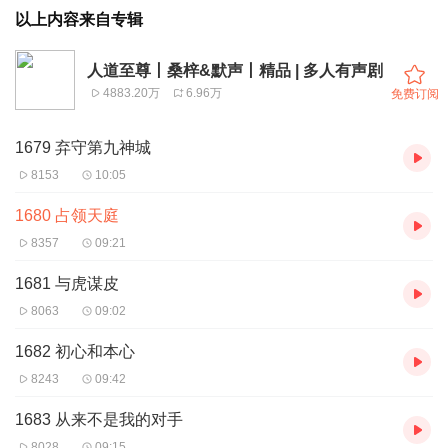
以上内容来自专辑
人道至尊丨桑梓&默声丨精品 | 多人有声剧
4883.20万
6.96万
免费订阅
1679 弃守第九神城
8153
10:05
1680 占领天庭
8357
09:21
1681 与虎谋皮
8063
09:02
1682 初心和本心
8243
09:42
1683 从来不是我的对手
8028
09:15