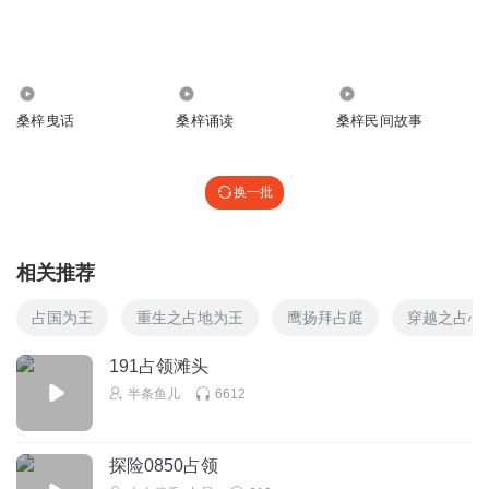
5.94万
1.43万
1963
桑梓曳话
桑梓诵读
桑梓民间故事
换一批
相关推荐
占国为王
重生之占地为王
鹰扬拜占庭
穿越之占心
191占领滩头
半条鱼儿
6612
探险0850占领