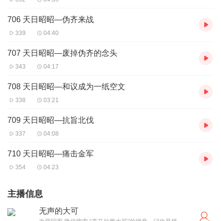
706 天日昭昭—伪齐来战
339
04:40
707 天日昭昭—废掉伪齐的念头
343
04:17
708 天日昭昭—和议成为一纸空文
338
03:21
709 天日昭昭—抗旨北伐
337
04:08
710 天日昭昭—痛击金军
354
04:23
主播信息
无声的大可