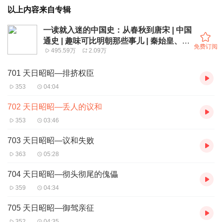
以上内容来自专辑
一读就入迷的中国史：从春秋到唐宋 | 中国
通史 | 趣味可比明朝那些事儿 | 秦始皇、武
免费订阅
495.59万
2.09万
则天、朱元璋
701 天日昭昭—排挤权臣
353
04:04
702 天日昭昭—丢人的议和
353
03:46
703 天日昭昭—议和失败
363
05:28
704 天日昭昭—彻头彻尾的傀儡
359
04:34
705 天日昭昭—御驾亲征
352
04:35