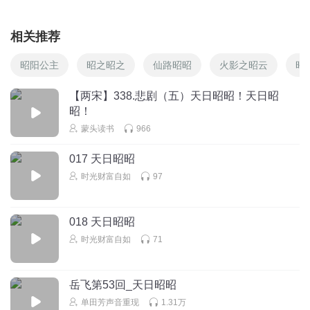
相关推荐
昭阳公主
昭之昭之
仙路昭昭
火影之昭云
昭
【两宋】338.悲剧（五）天日昭昭！天日昭
昭！
蒙头读书
966
017 天日昭昭
时光财富自如
97
018 天日昭昭
时光财富自如
71
岳飞第53回_天日昭昭
单田芳声音重现
1.31万