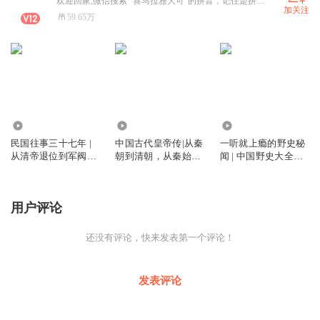
欢迎回家,微信搜索 “喜马拉雅大可”的拼音，记住是拼音哦。
加关注
59.65万
154.10万
1.17亿
2.94万
民国往事三十七年 |
中国古代皇帝传|从秦
一听就上瘾的野史秘
从清帝退位到军阀混
朝到清朝，从秦始皇
闻 | 中国野史大全集 |
战 | 从五四觉醒到北
到末代皇帝溥仪，四
史书不敢写的历史真
伐炮火 | 十四年抗战
百位皇帝，中华上下
相
五千年
用户评论
还没有评论，快来发表第一个评论！
发表评论