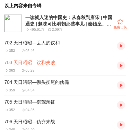
以上内容来自专辑
一读就入迷的中国史：从春秋到唐宋 | 中国
通史 | 趣味可比明朝那些事儿 | 秦始皇、武
免费订阅
495.61万
2.09万
则天、朱元璋
702 天日昭昭—丢人的议和
353
03:46
703 天日昭昭—议和失败
363
05:28
704 天日昭昭—彻头彻尾的傀儡
359
04:34
705 天日昭昭—御驾亲征
352
04:35
706 天日昭昭—伪齐来战
340
04:40