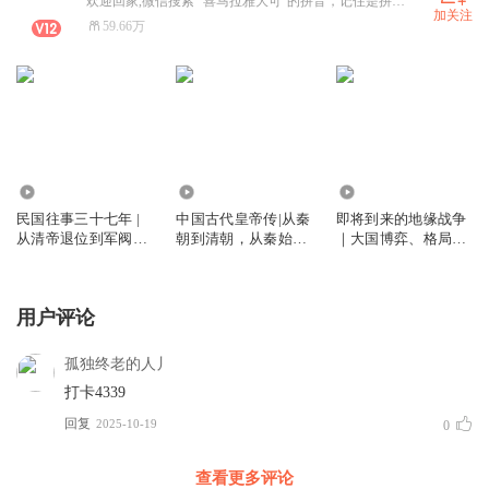
欢迎回家,微信搜索 “喜马拉雅大可”的拼音，记住是拼音哦。
加关注
59.66万
156.61万
1.17亿
1.64万
民国往事三十七年 |
中国古代皇帝传|从秦
即将到来的地缘战争
从清帝退位到军阀混
朝到清朝，从秦始皇
｜大国博弈、格局推
战 | 从五四觉醒到北
到末代皇帝溥仪，四
演、地缘逻辑、全球
伐炮火 | 十四年抗战
百位皇帝，中华上下
局势
五千年
用户评论
孤独终老的人丿
打卡4339
回复
2025-10-19
0
查看更多评论