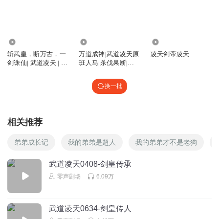
1984.35万
1164.24万
3237
斩武皇，断万古，一
万道成神|武道凌天原
凌天剑帝凌天
剑诛仙| 武道凌天 | 会
班人马|杀伐果断|一
员免费
路横推|热血爽文
换一批
相关推荐
弟弟成长记
我的弟弟是超人
我的弟弟才不是老狗
武道凌天0408-剑皇传承
零声剧场
6.09万
武道凌天0634-剑皇传人