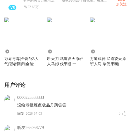
零声剧坊官方账号之一，版权共创合作请私聊。用最大诚意在做有声剧，只求为大家送上最好的回忆！
加关注
22.63万
543.16万
2940.48万
1164.24万
万界毒尊|全网5亿人
斩天刀|武道凌天原班
万道成神|武道凌天原
气|强者回归|全能无
人马|杀伐果断|一路
班人马|杀伐果断|一
敌流|多人有声剧
横推|热血爽文
路横推|热血爽文
用户评论
0000223333333
没给老祖炼点极品丹药尝尝
回复
2026-07-03
2
听友263058779