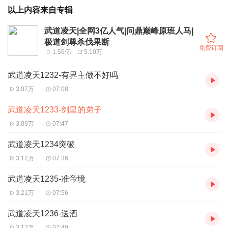
以上内容来自专辑
武道凌天|全网3亿人气|问鼎巅峰原班人马|
极道剑尊杀伐果断
免费订阅
1.55亿
5.10万
武道凌天1232-有界主做不好吗
3.07万
07:08
武道凌天1233-剑皇的弟子
3.09万
07:47
武道凌天1234突破
3.12万
07:36
武道凌天1235-准帝境
3.21万
07:56
武道凌天1236-送酒
3.12万
07:49