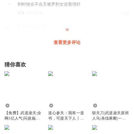
到时候会不会又被罗刹女追着强奸
回复
2025-06-20
0
听友388448892
．
查看更多评论
回复
2026-03-03
0
猜你喜欢
1293.91万
371.24万
2940.48万
【免费】武道凌天|全
道心参天：我有一道
斩天刀|武道凌天原班
网3亿人气|问鼎巅峰
书，可渡天下人丨刺
人马|杀伐果断|一路
原班人马
儿丨武道凌天
横推|热血爽文