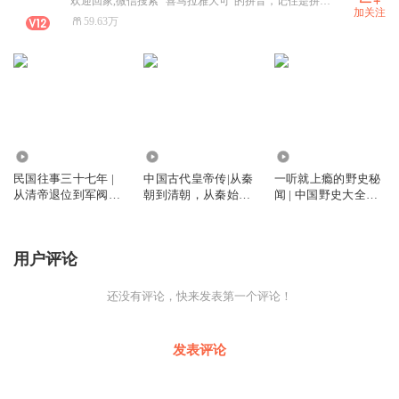
欢迎回家,微信搜索 “喜马拉雅大可”的拼音，记住是拼音哦。
加关注
59.63万
142.38万
1.17亿
1.90万
民国往事三十七年 |
中国古代皇帝传|从秦
一听就上瘾的野史秘
从清帝退位到军阀混
朝到清朝，从秦始皇
闻 | 中国野史大全集 |
战 | 从五四觉醒到北
到末代皇帝溥仪，四
史书不敢写的历史真
伐炮火 | 十四年抗战
百位皇帝，中华上下
相
五千年
用户评论
还没有评论，快来发表第一个评论！
发表评论