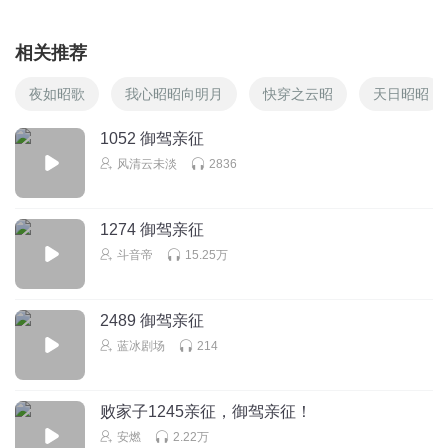
相关推荐
夜如昭歌
我心昭昭向明月
快穿之云昭
天日昭昭
1052 御驾亲征
风清云未淡
2836
1274 御驾亲征
斗音帝
15.25万
2489 御驾亲征
蓝冰剧场
214
败家子1245亲征，御驾亲征！
安燃
2.22万