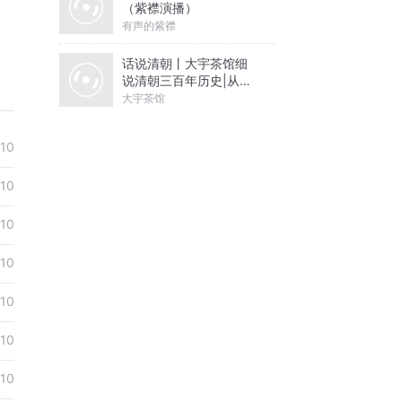
（紫襟演播）
有声的紫襟
话说清朝丨大宇茶馆细
说清朝三百年历史|从努
尔哈赤到末代皇帝溥仪|
大宇茶馆
康熙雍正乾隆
10
10
10
10
10
10
10