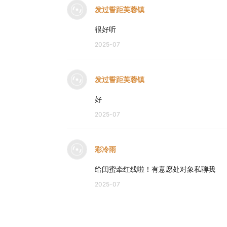
发过誓距芙蓉镇
很好听
2025-07
发过誓距芙蓉镇
好
2025-07
彩冷雨
给闺蜜牵红线啦！有意愿处对象私聊我
2025-07