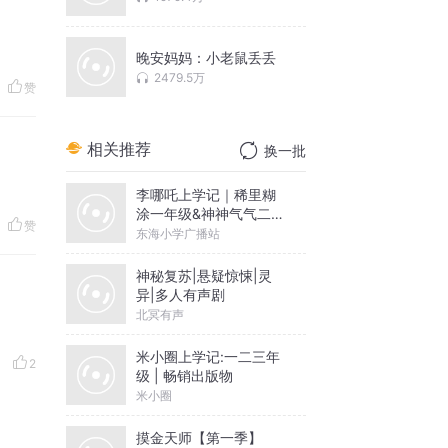
晚安妈妈：小老鼠丢丢
2479.5万
赞
相关推荐
换一批
李哪吒上学记｜稀里糊
涂一年级&神神气气二年
赞
级
东海小学广播站
神秘复苏|悬疑惊悚|灵
异|多人有声剧
北冥有声
米小圈上学记:一二三年
2
级 | 畅销出版物
米小圈
摸金天师【第一季】