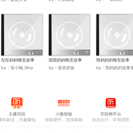
977
2.3万
10.
彤彤妈妈晚安故事
团团妈妈晚安故事
熊妈妈的晚安故事
by：
翁小楠_Wny
by：
面条炒饭
by：
熊妈妈的故事
主播培训
小雅智能
车联网平台
兼职副业，兴趣赚钱
智能硬件，连接赋能
自在出行，听我想听