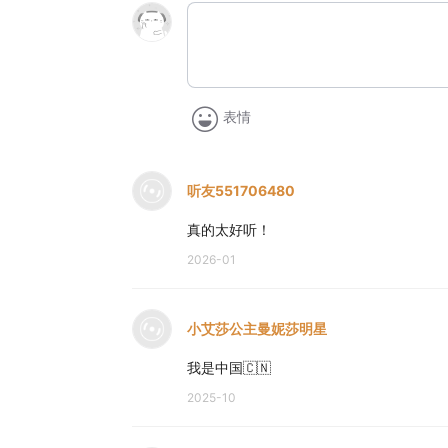
表情
听友551706480
真的太好听！
2026-01
小艾莎公主曼妮莎明星
我是中国🇨🇳
2025-10