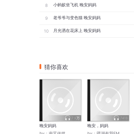
小蚂蚁坐飞机 晚安妈妈
8
老爷爷与变色猫 晚安妈妈
9
月光洒在花床上 晚安妈妈
10
猜你喜欢
7.9万
7418
晚安妈妈
晚安，妈妈
by：
南艺传媒
by：
疆湖有我FM