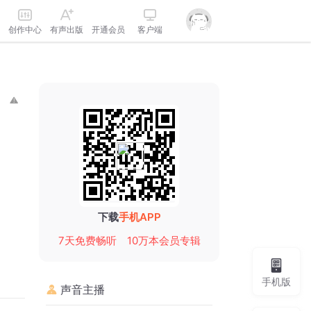
创作中心
有声出版
开通会员
客户端
下载
手机APP
7天免费畅听
10万本会员专辑
手机版
声音主播