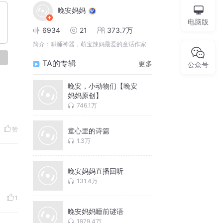
晚安妈妈
电脑版
6934
21
373.7万
简介：
哄睡神器，萌宝辣妈最爱的童话作家
论
TA的专辑
更多
公众号
晚安，小动物们【晚安
妈妈原创】
746.1万
赞
童心里的诗篇
1.3万
晚安妈妈直播回听
131.4万
1
晚安妈妈睡前谜语
1979.4万