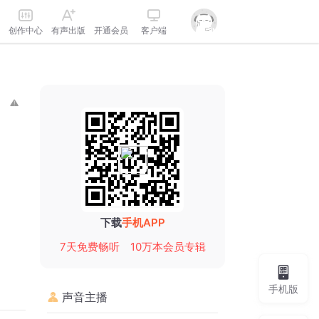
创作中心
有声出版
开通会员
客户端
下载
手机APP
7天免费畅听
10万本会员专辑
手机版
声音主播