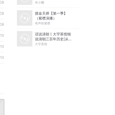
08
米小圈
摸金天师【第一季】
08
（紫襟演播）
有声的紫襟
08
话说清朝丨大宇茶馆细
-10
说清朝三百年历史|从努
尔哈赤到末代皇帝溥仪|
大宇茶馆
-10
康熙雍正乾隆
-10