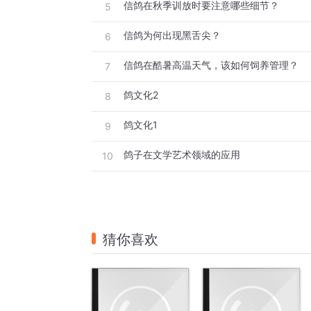
信鸽在秋季训放时要注意哪些细节？
5
信鸽为何出现黑舌尖？
6
信鸽在酷暑高温天气，该如何饲养管理？
7
鸽文化2
8
鸽文化1
9
鸽子在文学艺术领域的应用
10
猜你喜欢