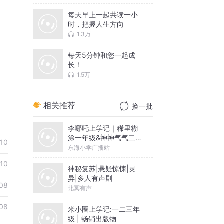
每天早上一起共读一小
时，把握人生方向
1.3万
每天5分钟和您一起成
长！
1.5万
相关推荐
换一批
李哪吒上学记｜稀里糊
涂一年级&神神气气二年
-10
级
东海小学广播站
10
神秘复苏|悬疑惊悚|灵
异|多人有声剧
08
北冥有声
08
米小圈上学记:一二三年
级 | 畅销出版物