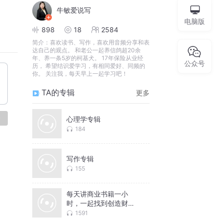
牛敏爱说写
电脑版
898
18
2584
简介：
喜欢读书、写作，喜欢用音频分享和表
达自己的观点。 和老公一起养信鸽超20余
年、养一条5岁的柯基犬。 17年保险从业经
公众号
历， 希望结识爱学习，有相同爱好、同频的
你。 关注我，每天早上一起学习吧！
TA的专辑
更多
论
心理学专辑
184
写作专辑
155
每天讲商业书籍一小
时，一起找到创造财富
的秘籍和钥匙
1591