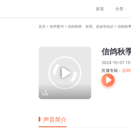
发现
分类
>
>
>
首页
有声图书
信鸽饲养、管理、训放等知识
信鸽秋
信鸽秋
2024-10-07 15
所属专辑：
信鸽
声音简介