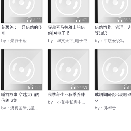
3193
471
35.
花颈鸽：一只信鸽的传
穿越喜马拉雅山的信
信鸽饲养、管理、
奇
鸽|AI电子书
等知识
by：
景行于熙
by：
华文天下_电子书
by：
牛敏爱说写
595
53.8万
睡前故事 穿越大山的
秋季养生～秋季养肺
戒烟期间会出现哪
信鸽 6集
状
by：
小花牛私房中医养生
by：
澳真国际儿童俱乐部
by：
孙华贵