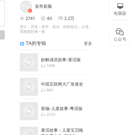
皇帝新脑
电脑版
2741
40
2.2万
简介：
历史，哲学，音乐，科技前沿，心理，
冥想爱好者一枚
论
公众号
TA的专辑
更多
妙解成语故事-童话版
1489
中国互联网大厂发展史
864
新编-儿童故事-粵语版
2032
童话故事：儿童宝贝晚