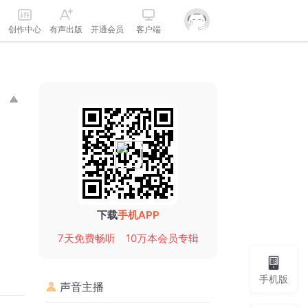
创作中心
有声出版
开通会员
客户端
下载
手机APP
7天免费畅听
10万本会员专辑
手机版
声音主播