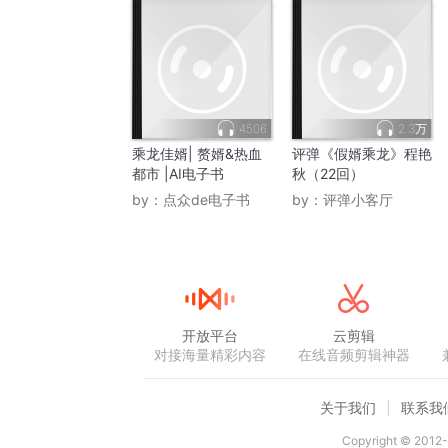
4506
2.3万
乘龙佳婿| 赘婿&热血
评弹《假婿乘龙》程艳
都市 |AI电子书
秋（22回）
by：
点众de电子书
by：
评弹小客厅
开放平台
云剪辑
对接海量精彩内容
在线音频剪辑神器
关于我们
联系我
Copyright © 2012-