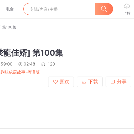
电台
上传
] 第100集
 [乘龍佳婿] 第100集
:59:00
02:48
120
 趣味成语故事-粤语版
喜欢
下载
分享