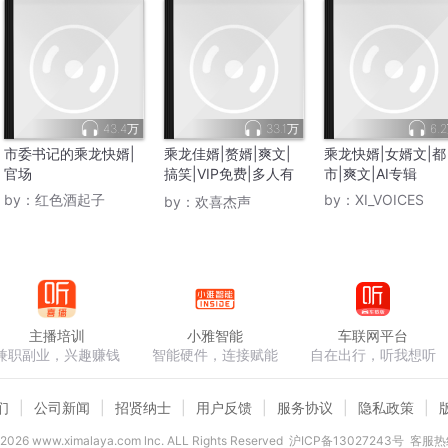
43.4万
33.1万
6.
市委书记的乘龙快婿|
乘龙佳婿|赘婿|爽文|
乘龙快婿|女婿文|都
官场
搞笑|VIP免费|多人有
市|爽文|AI专辑
声剧
by：
红色酒起子
by：
XI_VOICES
by：
欢喜杰声
主播培训
小雅智能
车联网平台
兼职副业，兴趣赚钱
智能硬件，连接赋能
自在出行，听我想听
们
公司新闻
招贤纳士
用户反馈
服务协议
隐私政策
2026
www.ximalaya.com lnc. ALL Rights Reserved
沪ICP备13027243号
客服热线