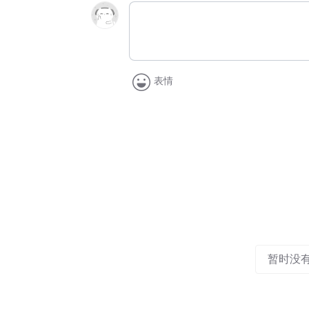
表情
暂时没