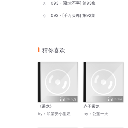
093 - [雞犬不寧] 第93集
8
092 - [千万买邻] 第92集
9
猜你喜欢
36.5万
3764
《乘龙》
赤子乘龙
by：
印第安小俏妞
by：
公蓝一天