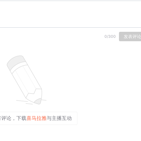
发表评
0
/
300
有评论，下载
喜马拉雅
与主播互动