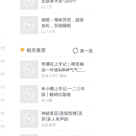
安故事大全-200个
1万
催眠：颂钵冥想，超级
放松，安稳睡眠
1.4万
-11
相关推荐
换一批
-11
李哪吒上学记｜稀里糊
涂一年级&神神气气二年
-11
级
东海小学广播站
-11
米小圈上学记:一二三年
级 | 畅销出版物
-11
米小圈
神秘复苏|悬疑惊悚|灵
-11
异|多人有声剧
北冥有声
-11