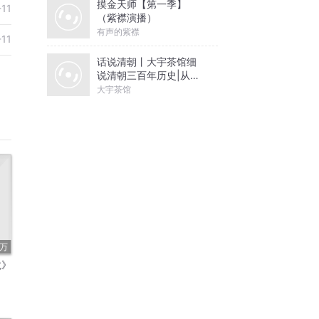
摸金天师【第一季】
-11
（紫襟演播）
有声的紫襟
-11
话说清朝丨大宇茶馆细
说清朝三百年历史|从努
尔哈赤到末代皇帝溥仪|
大宇茶馆
康熙雍正乾隆
1万
龙》