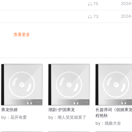
2024
75
2024
73
查看更多
1490
5244
5.
乘龙快婿
潮剧-护国乘龙
长篇弹词《假婿乘
程艳秋
by：
花开有爱
by：
潮人笑笑就算了
by：
戏曲大全