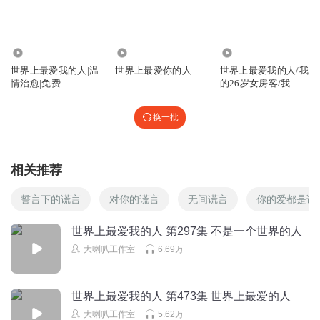
小新忘记带蜡笔
回复 @
桃园夭夭
:
你是一点亏不想吃
7308
495
2.29万
SimsAnn
世界上最爱我的人|温
世界上最爱你的人
世界上最爱我的人/我
余味和昭阳有个共同特质—一发入魂，神枪手，百发百中型
情治愈|免费
的26岁女房客/我在
的
风花雪月等
回复
2025-01-05
2
换一批
明明77123
回复 @
SimsAnn
:
所以茶小清没理由没孩子，除非吃了紧
急避孕药
相关推荐
誓言下的谎言
对你的谎言
无间谎言
你的爱都是谎
爱猫咪的喵
余味，你真是啥事儿都要管
世界上最爱我的人 第297集 不是一个世界的人
回复
2024-10-17
4
大喇叭工作室
6.69万
长松吟风
上海外滩就是叶芷和米高每次在上海见面的地方，她在等米
世界上最爱我的人 第473集 世界上最爱的人
高。
大喇叭工作室
5.62万