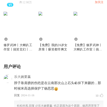
加关注
12.98万
1.28亿
275.44万
305.53万
修罗武神丨大喇叭工
【免费】我的26岁女
【免费】修罗武神丨
作室丨搞笑玄幻丨爽
房客丨爆笑都市爽文
大喇叭工作室丨搞笑
文丨VIP免费
玄幻丨爽文丨免费
用户评论
乐大婉要赢
脖子靠肩膀的伤疤是在云南那次山上石头🪨掉下来砸的，那
时候米高选择保护了杨思思
回复
2024-11-16
10
长松吟风
回复 @
乐大婉要赢
:
也正是因为这个原因，杨思思苦等了