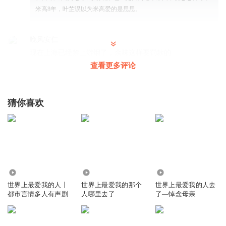
米高8年，叶芷误以为米高爱的是思思。
晚风安仁
现在上海已经禁止游烟了，余味这样要罚款的
查看更多评论
回复
2025-04-02
6
阿旭___
猜你喜欢
不讨厌烟是因为米高也是中国烟草的股东
回复
2025-02-28
4
听友491426167
回复 @
阿旭___
:
坦克笔下哪个不是股东
桃园夭夭
1179.68万
2550
2861
世界上最爱我的人丨
世界上最爱我的那个
世界上最爱我的人去
我要是有贝娜这样的女人爱，让我天天住别墅来跑车我也愿
都市言情多人有声剧
人哪里去了
了—悼念母亲
意。余味就是个渣男
回复
2024-10-19
5