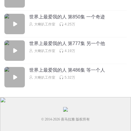
回复
2025-06-09
4
世界上最爱我的人 第850集 一个奇迹
听友501516033
大喇叭工作室
4.25万
1.5倍听习惯了，换回去感觉好奇怪
回复
2025-03-09
4
世界上最爱我的人 第777集 另一个他
一生中最爱cheese
大喇叭工作室
4.19万
如果贝娜生下那个孩子，也就是现在这个状态吧
回复
2024-12-27
4
世界上最爱我的人 第486集 等一个人
大喇叭工作室
5.32万
戴珍珠耳环的girl
魔都现在很大一部分都是外来人口了，已经不存在排外之说
了
回复
2024-11-15
3
© 2014-
2026
喜马拉雅 版权所有