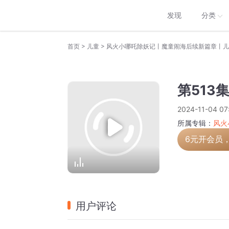
发现
分类
>
>
首页
儿童
风火小哪吒除妖记丨魔童闹海后续新篇章丨儿
第513
2024-11-04 07
所属专辑：
风火
6元开会员
用户评论