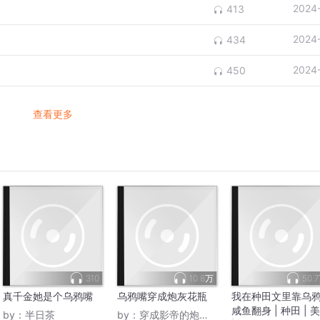
2024
413
2024
434
2024
450
查看更多
310
10.8万
50.
真千金她是个乌鸦嘴
乌鸦嘴穿成炮灰花瓶
我在种田文里靠乌
咸鱼翻身 | 种田 | 
by：
半日茶
by：
穿成影帝的炮灰前夫