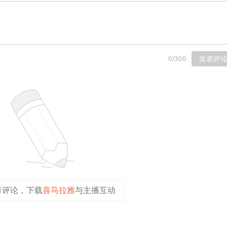
发表评
0
/
300
有评论，下载
喜马拉雅
与主播互动