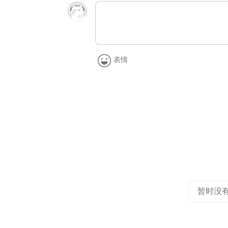
表情
暂时没