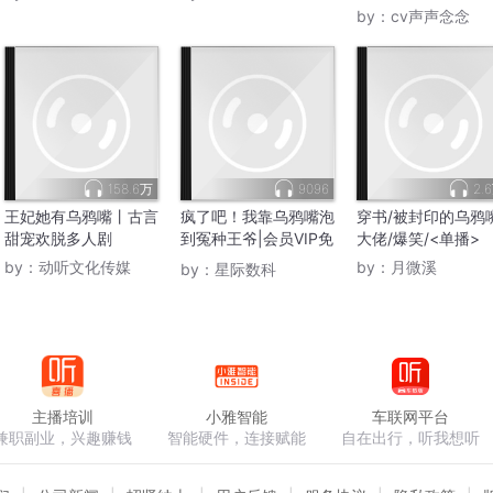
| 乌鸦嘴
by：
cv声声念念
158.6万
9096
2.
王妃她有乌鸦嘴丨古言
疯了吧！我靠乌鸦嘴泡
穿书/被封印的乌鸦
甜宠欢脱多人剧
到冤种王爷|会员VIP免
大佬/爆笑/<单播>
费
by：
动听文化传媒
by：
月微溪
by：
星际数科
主播培训
小雅智能
车联网平台
兼职副业，兴趣赚钱
智能硬件，连接赋能
自在出行，听我想听