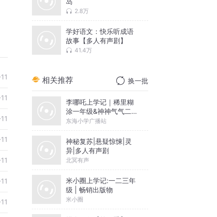
岛
2.8万
学好语文：快乐听成语
故事【多人有声剧】
41.4万
-11
相关推荐
换一批
-11
李哪吒上学记｜稀里糊
涂一年级&神神气气二年
-11
级
东海小学广播站
-11
神秘复苏|悬疑惊悚|灵
异|多人有声剧
-11
北冥有声
米小圈上学记:一二三年
-11
级 | 畅销出版物
米小圈
-11