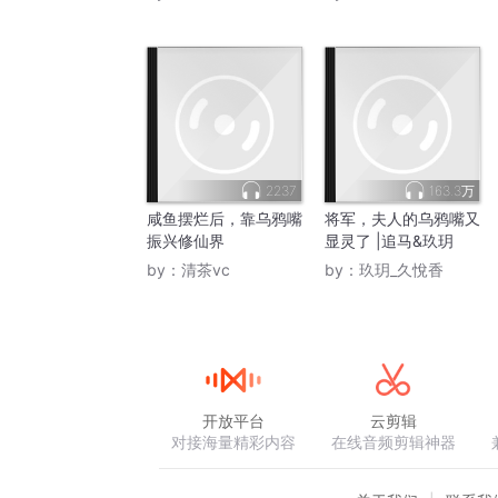
2237
163.3万
咸鱼摆烂后，靠乌鸦嘴
将军，夫人的乌鸦嘴又
振兴修仙界
显灵了 |追马&玖玥
by：
清茶vc
by：
玖玥_久悅香
开放平台
云剪辑
对接海量精彩内容
在线音频剪辑神器