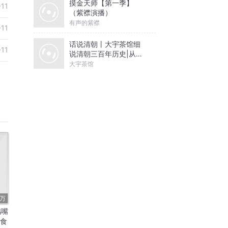
摸金天师【第一季】
-11
（紫襟演播）
有声的紫襟
-11
话说清朝丨大宇茶馆细
-11
说清朝三百年历史|从努
尔哈赤到末代皇帝溥仪|
大宇茶馆
康熙雍正乾隆
7万
鸦嘴
美食