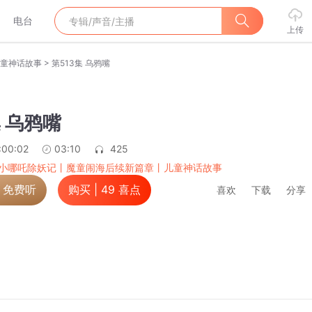
电台
上传
>
童神话故事
第513集 乌鸦嘴
集 乌鸦嘴
:00:02
03:10
425
小哪吒除妖记丨魔童闹海后续新篇章丨儿童神话故事
，免费听
购买 |
49
喜点
喜欢
下载
分享