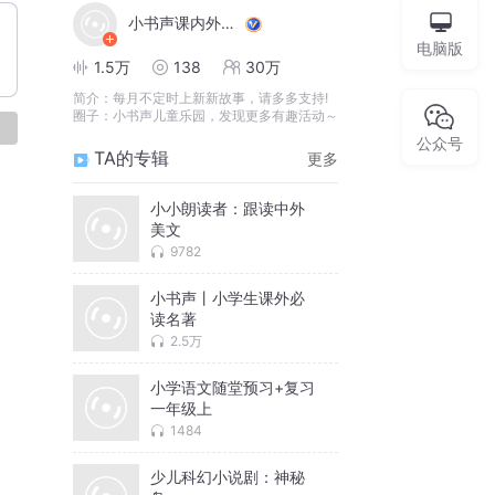
小书声课内外必读故事
电脑版
1.5万
138
30万
简介：
每月不定时上新新故事，请多多支持!
圈子：小书声儿童乐园，发现更多有趣活动～
论
公众号
TA的专辑
更多
小小朗读者：跟读中外
美文
9782
小书声丨小学生课外必
读名著
2.5万
小学语文随堂预习+复习
一年级上
1484
少儿科幻小说剧：神秘