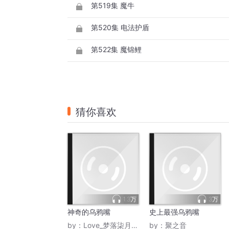
第519集 魔牛
第520集 电法护盾
第522集 魔锦鲤
猜你喜欢
1.3万
3万
神奇的乌鸦嘴
史上最强乌鸦嘴
by：
Love_梦落柒月丶依
by：
聚之音