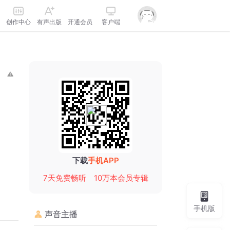
创作中心
有声出版
开通会员
客户端
下载
手机APP
7天免费畅听
10万本会员专辑
手机版
声音主播