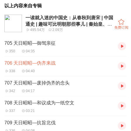
以上内容来自专辑
一读就入迷的中国史：从春秋到唐宋 | 中国
通史 | 趣味可比明朝那些事儿 | 秦始皇、武
免费订阅
495.54万
2.09万
则天、朱元璋
705 天日昭昭—御驾亲征
350
04:35
706 天日昭昭—伪齐来战
338
04:40
707 天日昭昭—废掉伪齐的念头
342
04:17
708 天日昭昭—和议成为一纸空文
337
03:21
709 天日昭昭—抗旨北伐
336
04:08