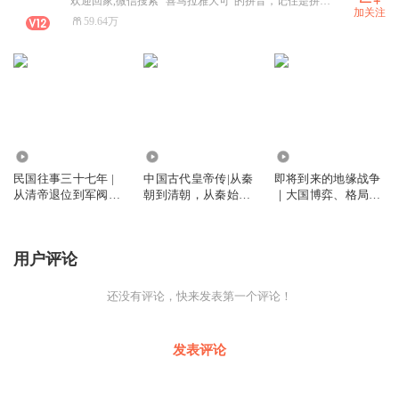
欢迎回家,微信搜索 “喜马拉雅大可”的拼音，记住是拼音哦。
加关注
59.64万
148.07万
1.17亿
1.39万
民国往事三十七年 |
中国古代皇帝传|从秦
即将到来的地缘战争
从清帝退位到军阀混
朝到清朝，从秦始皇
｜大国博弈、格局推
战 | 从五四觉醒到北
到末代皇帝溥仪，四
演、地缘逻辑、全球
伐炮火 | 十四年抗战
百位皇帝，中华上下
局势
五千年
用户评论
还没有评论，快来发表第一个评论！
发表评论