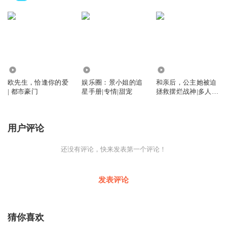
3864
4123
1.70万
欧先生，恰逢你的爱
娱乐圈：景小姐的追
和亲后，公主她被迫
| 都市豪门
星手册|专情|甜宠
拯救摆烂战神|多人精
品|穿越架空
用户评论
还没有评论，快来发表第一个评论！
发表评论
猜你喜欢