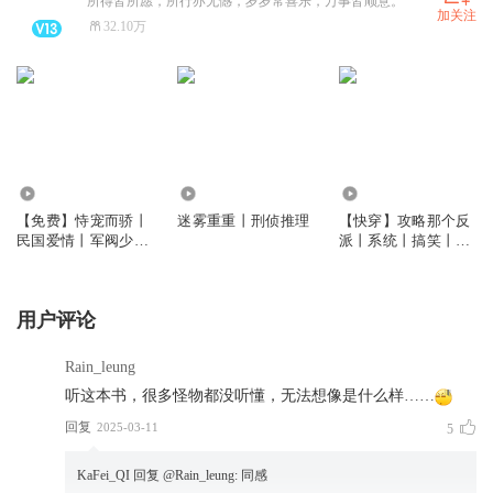
所得皆所愿，所行亦无憾，岁岁常喜乐，万事皆顺意。
加关注
32.10万
6.27万
2051.00万
419.88万
【免费】恃宠而骄丨
迷雾重重丨刑侦推理
【快穿】攻略那个反
民国爱情丨军阀少校
派丨系统丨搞笑丨精
＆新派小姐丨甜宠|多
品多人有声剧
人有声剧
用户评论
Rain_leung
听这本书，很多怪物都没听懂，无法想像是什么样……
回复
2025-03-11
5
KaFei_QI
回复 @
Rain_leung
:
同感