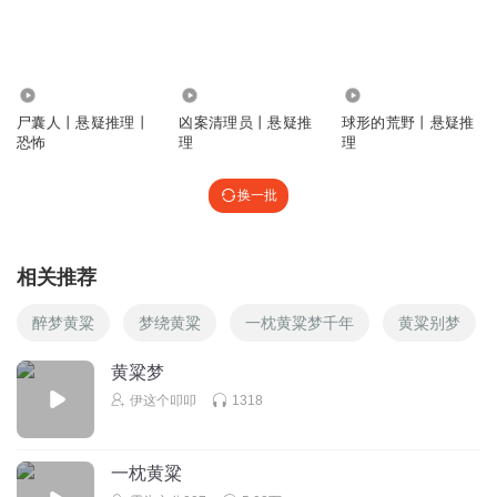
作者的想象力；作者对生活的细腻观察；主要人物心理的揣
摩。在大的主体实践中描写人物情感的变化升级，另类的视
角中感情的表现方式，很温暖。旁白两个主角CV演播的也很
好，没发现，是个不错的值得听的作品。👍👍👍
1.84万
416.96万
3.67万
回复
2026-05-10
尸囊人丨悬疑推理丨
凶案清理员丨悬疑推
球形的荒野丨悬疑推
2
恐怖
理
理
Q云之
回复 @
Q云之
:
严格说这是第一次尝试听这类题材的小说，
感受挺多：佩服作者的想象力；作者对生活的细腻观察；主要人物
换一批
心理的揣摩。在大的主体实践中描写人物情感的变化升级，另类的
视角中感情的表现方式，很温暖。旁白两个主角CV演播的也很
好，没发现，是个不错的值得听的作品。👍👍👍
相关推荐
醉梦黄粱
梦绕黄粱
一枕黄粱梦千年
黄粱别梦
煊煜焈
和鬼王阎王一起做任务确实惊险刺激，经常不得消停
黄粱梦
回复
2024-10-12
伊这个叩叩
1318
1
落燕居
一枕黄粱