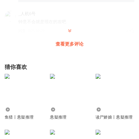
_人机6号
钟意不会就是现在的攻吧
回复
2025-09-29
4
查看更多评论
C陈小小
看来这辈子的相遇是有原因的
回复
2024-10-23
4
猜你喜欢
喵楚檀
特别好奇阴刃的形象
回复
2024-10-11
2
月影照留年
回复 @
煊煜焈
:
对，你说的差不多都对
5143
2989
8290
鱼猎丨悬疑推理
悬疑推理
读尸娇娘丨悬疑推理
Q云之
严格说这是第一次尝试听这给题材的小说，感受挺多：佩服