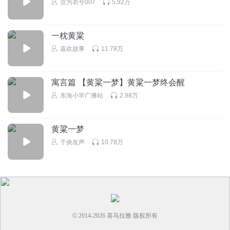
霓为衣兮007
5.92万
回复
2025-07-17
0
夜半三更鬼敲门
一枕黄粱
黄梁:嘤嘤嘤嘤
嘉欢故事
11.78万
回复
2025-06-05
0
寓言篇 【黄粱一梦】黄粱一梦终会醒
走走走Zz
东海小学广播站
2.98万
呼，黄粱好厉害
回复
2024-10-24
0
黄粱一梦
Rain_leung
于炎友声
10.78万
黄梁是什么怪物
回复
2025-03-11
0
© 2014-
2026
喜马拉雅 版权所有