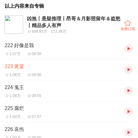
以上内容来自专辑
凶煞丨悬疑推理丨昂哥＆月影照留年＆盗愁
丨精品多人有声
免费订阅
608.93万
2.39万
222 好像是我
1.07万
08:50
223 黄粱
1.06万
09:06
224 鬼王
1.06万
09:55
225 腐烂
1.04万
07:57
226 哀伤
1.02万
08:00