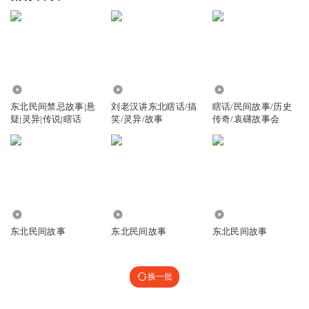
21.58万
262.60万
67.67万
东北民间禁忌故事|悬
刘老汉讲东北瞎话/搞
瞎话/民间故事/历史
疑|灵异|传说|瞎话
笑/灵异/故事
传奇/袁礴故事会
1676.19万
2747.70万
82.72万
东北民间故事
东北民间故事
东北民间故事
换一批