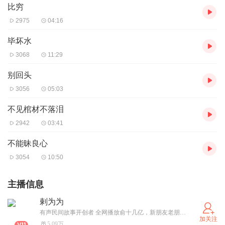
比穷
2975
04:16
毕坏水
3068
11:29
别回头
3056
05:03
不见棺材不落泪
2942
03:41
不能昧良心
3054
10:50
主播信息
剌为为
有声民间故事开创者 全网播放俞十几亿，新朋友老朋友谢谢您的捧场
加关注
5.09万