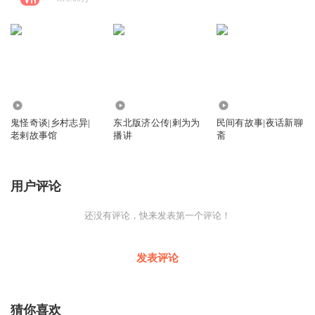
629.17万
7.92万
233.58万
鬼怪奇谈|乡村志异|
东北版济公传|剌为为
民间有故事|夜话新聊
老剌故事馆
播讲
斋
用户评论
还没有评论，快来发表第一个评论！
发表评论
猜你喜欢