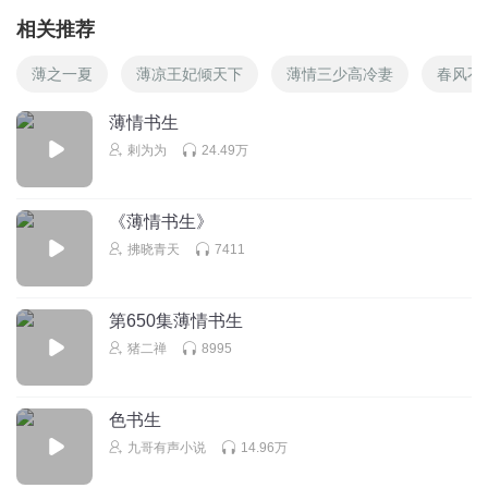
相关推荐
薄之一夏
薄凉王妃倾天下
薄情三少高冷妻
春风不
薄情书生
剌为为
24.49万
《薄情书生》
拂晓青天
7411
第650集薄情书生
猪二禅
8995
色书生
九哥有声小说
14.96万