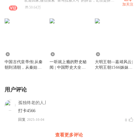
欢迎回家,微信搜索 “喜马拉雅大可”的拼音，记住是拼音哦。
加关注
59.64万
1.17亿
2.27万
338.04万
中国古代皇帝传|从秦
一听就上瘾的野史秘
大明王朝—嘉靖风云|
朝到清朝，从秦始皇
闻 | 中国野史大全集 |
大明王朝1566姊妹
到末代皇帝溥仪，四
史书不敢写的历史真
篇|明朝那些事
百位皇帝，中华上下
相
五千年
用户评论
孤独终老的人丿
打卡4566
回复
2025-10-04
0
查看更多评论