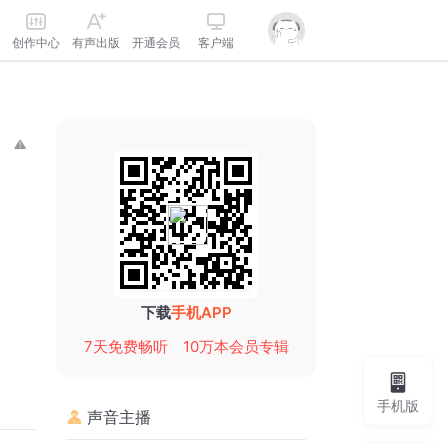
创作中心
有声出版
开通会员
客户端
下载
手机APP
7天免费畅听
10万本会员专辑
手机版
声音主播