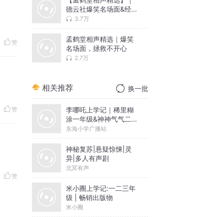
德云社爆笑名场面&经典
段子合集
3.7万
孟鹤堂相声精选｜爆笑
赞
名场面，拯救不开心
2.7万
相关推荐
换一批
李哪吒上学记｜稀里糊
赞
涂一年级&神神气气二年
级
东海小学广播站
神秘复苏|悬疑惊悚|灵
异|多人有声剧
北冥有声
赞
米小圈上学记:一二三年
级 | 畅销出版物
米小圈