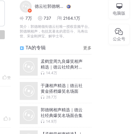
德云社郭德纲相声VIP
电脑版
7万
737
2164.1万
简介：
郭德纲领衔德云社唯一授权音频平台。
郭德纲相声，包括其著名的君臣斗、马寿出
论
世、宋金刚押宝、解学士等。
公众号
TA的专辑
更多
孟鹤堂周九良爆笑相声
精选｜德云社经典对口
名段合集
14.4万
赞
于谦相声精选｜德云社
黄金搭档爆笑名场面
28.7万
郭德纲相声精选｜德云
社经典爆笑名场面合集
3
14.9万
【孟鹤堂相声精选】｜