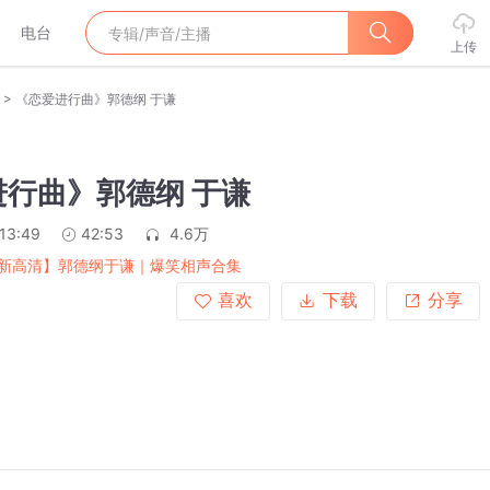
电台
上传
>
《恋爱进行曲》郭德纲 于谦
进行曲》郭德纲 于谦
:13:49
42:53
4.6万
新高清】郭德纲于谦｜爆笑相声合集
喜欢
下载
分享