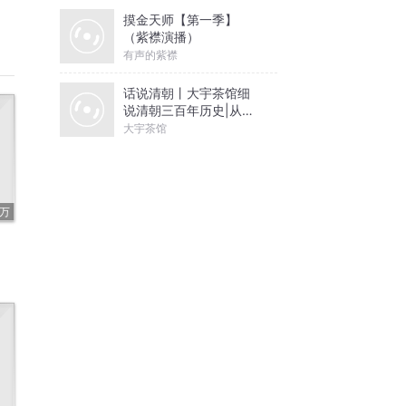
摸金天师【第一季】
（紫襟演播）
有声的紫襟
话说清朝丨大宇茶馆细
说清朝三百年历史|从努
尔哈赤到末代皇帝溥仪|
大宇茶馆
康熙雍正乾隆
6万