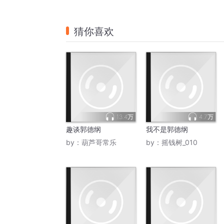
猜你喜欢
13.4万
4.7万
趣谈郭德纲
我不是郭德纲
by：
葫芦哥常乐
by：
摇钱树_010