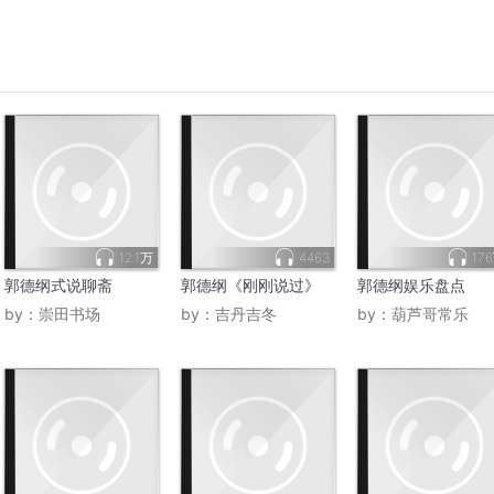
12.1万
4463
17
郭德纲式说聊斋
郭德纲《刚刚说过》
郭德纲娱乐盘点
by：
崇田书场
by：
吉丹吉冬
by：
葫芦哥常乐