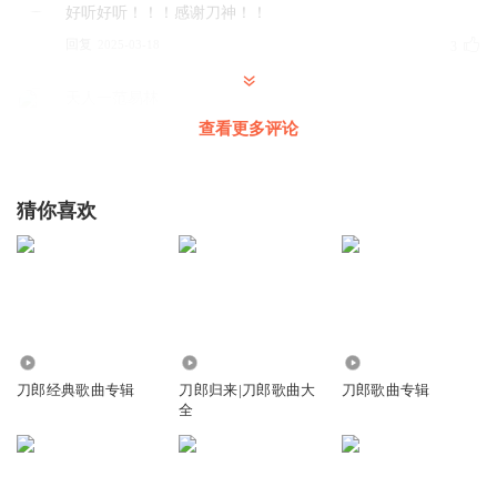
好听好听！！！感谢刀神！！
回复
2025-03-18
3
天人一范易林
好听，，
查看更多评论
回复
2026-05-16
0
猜你喜欢
听友449985844
刀郎太有才华
回复
2025-07-12
0
淘气可爱的小虎猫咪
沙发
2.56万
16.63万
1.91万
回复
2024-11-06
0
刀郎经典歌曲专辑
刀郎归来|刀郎歌曲大
刀郎歌曲专辑
全
听友525638704
经典之作