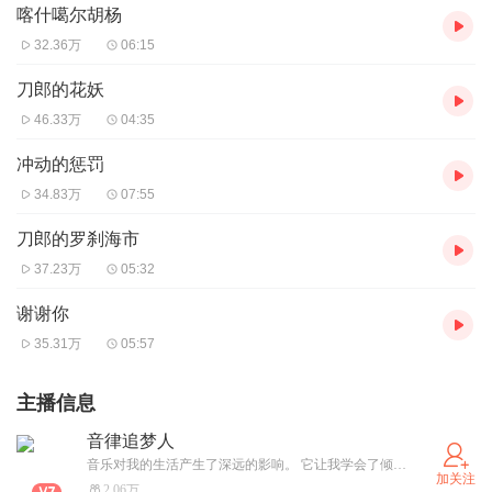
喀什噶尔胡杨
32.36万
06:15
刀郎的花妖
46.33万
04:35
冲动的惩罚
34.83万
07:55
刀郎的罗刹海市
37.23万
05:32
谢谢你
35.31万
05:57
主播信息
音律追梦人
音乐对我的生活产生了深远的影响。 它让我学会了倾听、感悟和表达，使我在面对生活中的困境时，总能保持乐观的心态。
加关注
2.06万