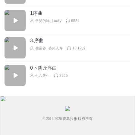
1序曲
含笑的眸_Lucky
6584
3.序曲
岳富谷_盛邦人寿
13.12万
0卜阴匠序曲
七六先生
8925
© 2014-
2026
喜马拉雅 版权所有