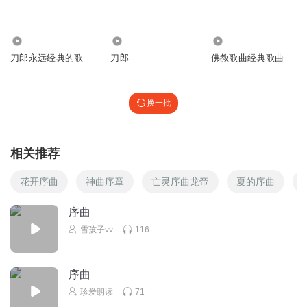
回复
2025-02-01
0
22.35万
14.72万
24.95万
刀郎永远经典的歌
刀郎
佛教歌曲经典歌曲
换一批
相关推荐
花开序曲
神曲序章
亡灵序曲龙帝
夏的序曲
序曲
雪孩子vv
116
序曲
珍爱朗读
71