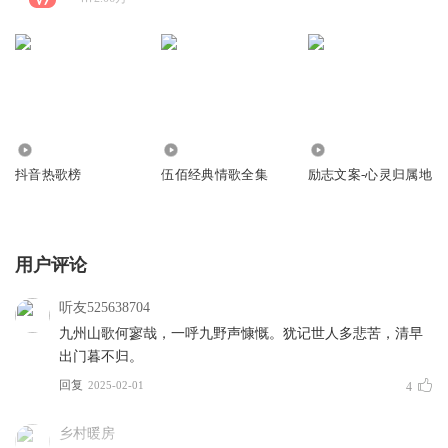
162.68万
46.39万
283
抖音热歌榜
伍佰经典情歌全集
励志文案-心灵归属地
用户评论
听友525638704
九州山歌何寥哉，一呼九野声慷慨。犹记世人多悲苦，清早
出门暮不归。
回复
2025-02-01
4
乡村暖房