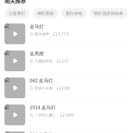
相关推荐
三世青灯
神灯系统
星灯传奇
明灯花开待你来
走马灯
那月有声
5.77万
走馬燈
只爱好声音
213
042 走马灯
芙岚小斗鱼
5181
1514 走马灯
一天吃八顿丨
2932