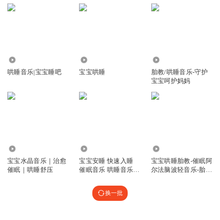
21.38万
18.61万
11.71万
哄睡音乐|宝宝睡吧
宝宝哄睡
胎教/哄睡音乐-守护
宝宝呵护妈妈
75.94万
8556
8.11万
宝宝水晶音乐｜治愈
宝宝安睡 快速入睡
宝宝哄睡胎教-催眠阿
催眠｜哄睡舒压
催眠音乐 哄睡音乐
尔法脑波轻音乐-胎教
睡前音乐
音乐
换一批