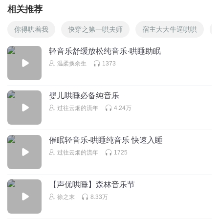
相关推荐
你得哄着我
快穿之第一哄夫师
宿主大大牛逼哄哄
轻音乐舒缓放松纯音乐·哄睡助眠
温柔换余生
1373
婴儿哄睡必备纯音乐
过往云烟的流年
4.24万
催眠轻音乐-哄睡纯音乐 快速入睡
过往云烟的流年
1725
【声优哄睡】森林音乐节
徐之末
8.33万