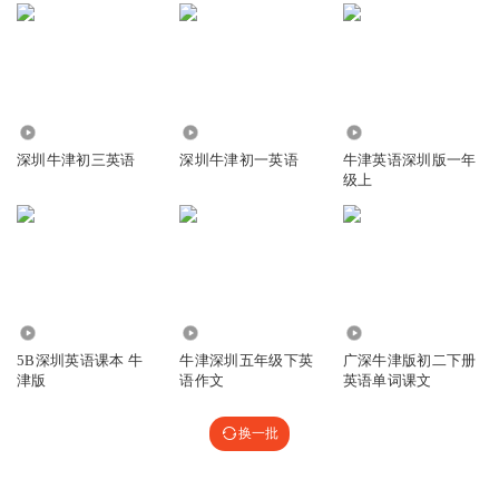
4774
1.92万
1.88万
深圳牛津初三英语
深圳牛津初一英语
牛津英语深圳版一年
级上
2.64万
2332
3.86万
5B深圳英语课本 牛
牛津深圳五年级下英
广深牛津版初二下册
津版
语作文
英语单词课文
换一批