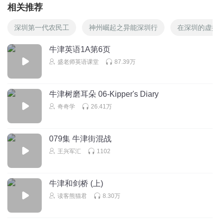
相关推荐
深圳第一代农民工
神州崛起之异能深圳行
在深圳的虚拟
牛津英语1A第6页
盛老师英语课堂
87.39万
牛津树磨耳朵 06-Kipper's Diary
奇奇学
26.41万
079集 牛津街混战
王兴军汇
1102
牛津和剑桥 (上)
读客熊猫君
8.30万