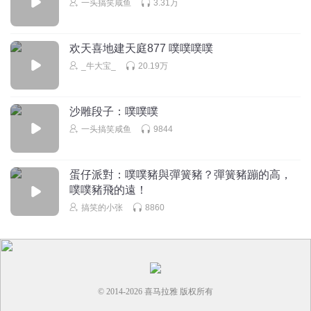
一头搞笑咸鱼
3.31万
我首发，姜澄你就是一个傻瓜🤪，陆雪溪精神病患者
回复
2024-10-15
8
欢天喜地建天庭877 噗噗噗噗
太小纸
_牛大宝_
20.19万
姜橙真的很难相信是姜家少爷，智力素质能力堪忧，除了路
雪溪，后面还有别的妖精等着他，人傻好骗
沙雕段子：噗噗噗
回复
2024-10-15
8
一头搞笑咸鱼
9844
无双二师弟
路雪溪你太贪婪了！
蛋仔派對：噗噗豬與彈簧豬？彈簧豬蹦的高，
回复
2024-10-15
4
噗噗豬飛的遠！
搞笑的小张
8860
山家庸斓
照顾她
太有深意了
回复
2024-10-15
7
© 2014-
2026
喜马拉雅 版权所有