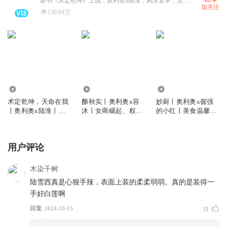
新书《术定乾坤》上线，奥利奥x陆淮，风水玄学，灵异悬疑，先婚后爱，女强修真
加关注
139.04万
85.94万
482.94万
2279.03万
术定乾坤，天命在我
酿秋实丨奥利奥x容
妙厨丨奥利奥x倔强
丨奥利奥x陆淮丨玄
沐丨女商崛起、权臣
的小红丨美食温馨治
学灵异悬疑风水丨陆
入赘、逆袭权谋、女
愈古言丨须弥普普丨
逢时丨多人有声剧
A男O丨古言多人剧丨
多人有声剧
多人有声剧
用户评论
木染千树
陆雪西真是心狠手辣，表面上装的柔柔弱弱。真的是装得一
手好白莲啊
回复
2024-10-15
31