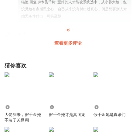
猫渔
回复 @
木染千树
:
歪掉的人才能被系统选中，从小养大她，也
没见她有点感恩之心，自己从来没有付出过真心，倒是想要别人对
她无条件付出，可笑至极
虹含
姜成你的运气要被妖精吸光
查看更多评论
回复
2024-10-15
28
18524360sfu
回复 @
虹含
:
早吸光早些死
猜你喜欢
飞扬my
姜澄真不是好男友，不理解女神的意图，路雪溪呕血
回复
2024-10-15
11
386
2.30万
4.75万
猫渔
回复 @
飞扬my
:
因为女神一直披着画皮，江澄从来没有真的认
大佬归来，假千金她
假千金她才是真团宠
假千金她是真豪门
识她
不装了关栩栩