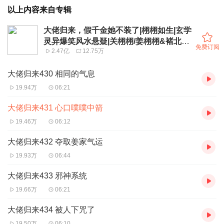
以上内容来自专辑
大佬归来，假千金她不装了|栩栩如生|玄学
灵异爆笑风水悬疑|关栩栩/姜栩栩&褚北鹤|
免费订阅
2.47亿
12.75万
多人剧
大佬归来430 相同的气息
19.94万
06:21
大佬归来431 心口噗噗中箭
19.46万
06:12
大佬归来432 夺取姜家气运
19.93万
06:44
大佬归来433 邪神系统
19.66万
06:21
大佬归来434 被人下咒了
19.50万
06:10