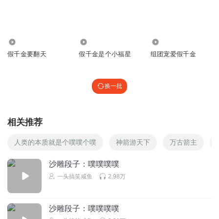
桥桥阿
路雪溪你不要搞那么多歪心思了
离我们姜家远一点啊啊啊
回复
2024-10-15
10
19.73万
21.29万
68.56万
Grace来宝
假千金要翻天
假千金是个小福星
组团宠爱假千金
姜橙是个好哥哥就是没有多少脑子……
回复
2024-10-15
6
换一批
linka_Wu
回复 @
Grace来宝
:
他那不是好哥哥，那是有色胆
相关推荐
阿书的人间理想奥
人类的本质就是个噗噗个噗
神箭游天下
万古箭主
路雪溪的暗示姜澄看不懂听不懂，哈哈哈哈
回复
2024-10-15
9
沙雕段子：噗噗噗噗
一头搞笑咸鱼
2.98万
企鹅豆
回复 @
阿书的人间理想奥
:
绝
沙雕段子：噗噗噗噗
虹含