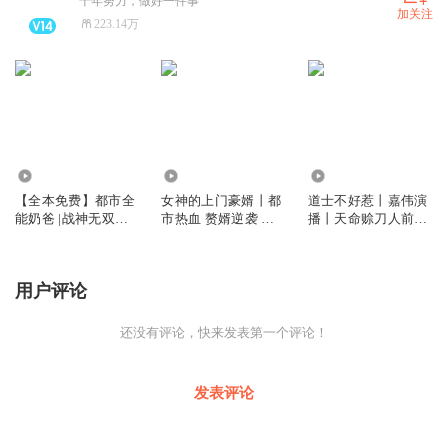
十年努力，做好一件事
加关注
223.14万
39.26万
1420.18万
3483.80万
【全本免费】都市全
女神的上门豪婿丨都
道士不好惹丨嘉伟演
能奶爸 |战神无双宠
市热血 赘婿逆袭 上
播丨天命赊刀人前传
女无度
门龙婿 精品
免费福利
用户评论
还没有评论，快来发表第一个评论！
发表评论