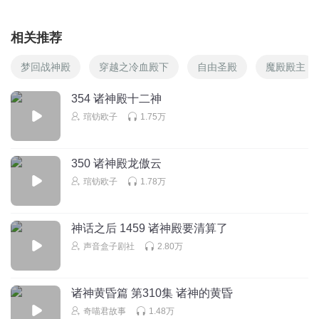
相关推荐
梦回战神殿
穿越之冷血殿下
自由圣殿
魔殿殿主
354 诸神殿十二神
琯钫欧子
1.75万
350 诸神殿龙傲云
琯钫欧子
1.78万
神话之后 1459 诸神殿要清算了
声音盒子剧社
2.80万
诸神黄昏篇 第310集 诸神的黄昏
奇喵君故事
1.48万