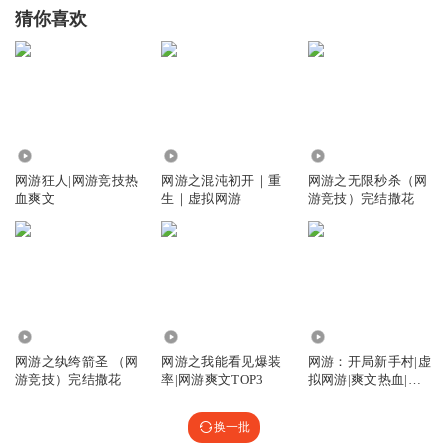
猜你喜欢
12.83万
111.09万
1.40万
网游狂人|网游竞技热
网游之混沌初开｜重
网游之无限秒杀（网
血爽文
生｜虚拟网游
游竞技）完结撒花
8411
568.08万
8.86万
网游之纨绔箭圣 （网
网游之我能看见爆装
网游：开局新手村|虚
游竞技）完结撒花
率|网游爽文TOP3
拟网游|爽文热血|精
品多播剧
换一批