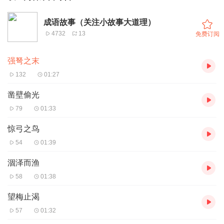
成语故事（关注小故事大道理）
4732
13
免费订阅
强弩之末
132
01:27
凿壁偷光
79
01:33
惊弓之鸟
54
01:39
涸泽而渔
58
01:38
望梅止渴
57
01:32