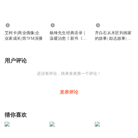
8819
9848.65万
6.25万
艾柯卡|商业偶像|企
杨绛先生经典语录｜
齐白石从木匠到画家
业家成长|简7FM演播
温暖治愈丨新书《小
的故事| 励志故事| 竭
故事大道理》
宝峰
用户评论
还没有评论，快来发表第一个评论！
发表评论
猜你喜欢