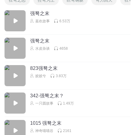
强弩之末
嘉欢故事
6.53万
强弩之末
水皮杂谈
4658
823强弩之末
姣姣兮
3.83万
342-强弩之末？
一只圆故事
1.49万
1015 强弩之末
神奇喵喵谷
2161