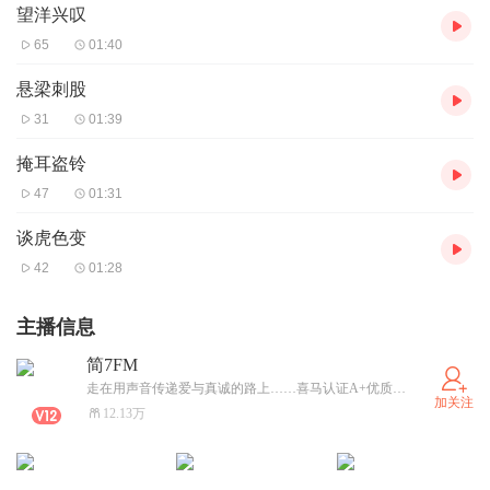
望洋兴叹
65
01:40
悬梁刺股
31
01:39
掩耳盗铃
47
01:31
谈虎色变
42
01:28
主播信息
简7FM
走在用声音传递爱与真诚的路上……喜马认证A+优质主播。
加关注
12.13万