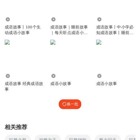
79.87万
1.96万
1923
成语故事丨100个生
成语故事｜睡前故事
成语故事丨中小学必
动成语小故事
｜每天听点成语小故
知成语故事丨睡前故
事
事
3662
4001
3793
成语故事 经典成语故
成语小故事
成语小故事
事
换一批
相关推荐
狂弩之怒
控弩为王
巨弩钢躯
弩力回天
狂弩