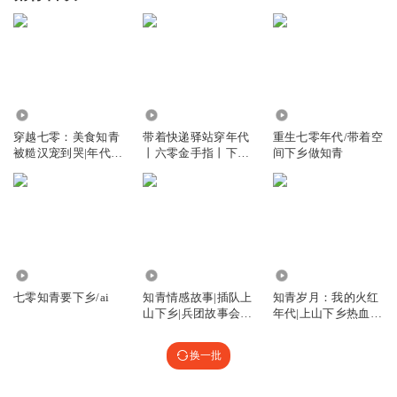
53.97万
41.89万
430.64万
穿越七零：美食知青
带着快递驿站穿年代
重生七零年代/带着空
被糙汉宠到哭|年代
丨六零金手指丨下乡
间下乡做知青
文|知青下乡|多播
知青丨穿越
461.02万
16.34万
3.35万
七零知青要下乡/ai
知青情感故事|插队上
知青岁月：我的火红
山下乡|兵团故事会|
年代|上山下乡热血青
年代记忆
春|插队往事
换一批