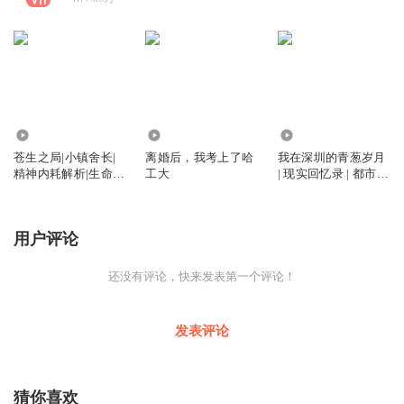
2366
30.41万
6.01万
苍生之局|小镇舍长|
离婚后，我考上了哈
我在深圳的青葱岁月
精神内耗解析|生命解
工大
| 现实回忆录 | 都市青
题思路
春
用户评论
还没有评论，快来发表第一个评论！
发表评论
猜你喜欢