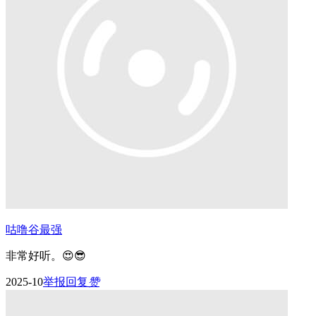
咕噜谷最强
非常好听。😍😎
2025-10
举报
回复
赞