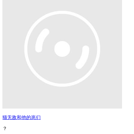
猫无敌和他的崽们
？