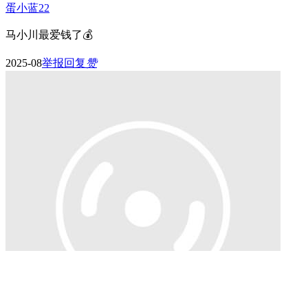
蛋小蓝22
马小川最爱钱了💰
2025-08
举报
回复
赞