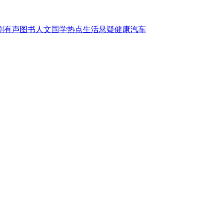
剧
有声图书
人文国学
热点
生活
悬疑
健康
汽车