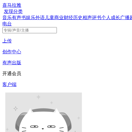
喜马拉雅
发现
分类
音乐
有声书
娱乐
外语
儿童
商业财经
历史
相声评书
个人成长
广播
电台
上传
创作中心
有声出版
开通会员
客户端