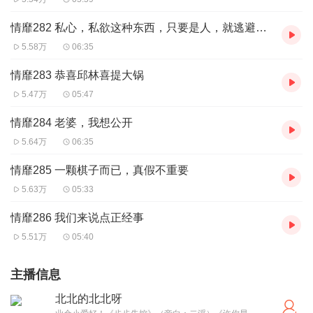
情靡282 私心，私欲这种东西，只要是人，就逃避不脱，无一例外
5.58万
06:35
情靡283 恭喜邱林喜提大锅
5.47万
05:47
情靡284 老婆，我想公开
5.64万
06:35
情靡285 一颗棋子而已，真假不重要
5.63万
05:33
情靡286 我们来说点正经事
5.51万
05:40
主播信息
北北的北北呀