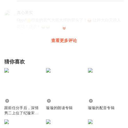
真心果实
Opps!
行走的底气大摇大摆的冒头了！
让妳大白天说人
坏话！活该！
回复
2024-10-21
9
查看更多评论
北北的北北呀
回复 @
真心果实
:
帅
猜你喜欢
爱秃噜面条的赛丽麦
这帮小菜鸡，哼💢
回复
2024-10-21
3
北北的北北呀
回复 @
爱秃噜面条的赛丽麦
:
笑死……上不了台面
1886
6377
5491
跟前任分手后，深情
璇璇的朗读专辑
璇璇的配音专辑
ZZHT
男二上位了纪璇宋昭
没事只需要无脑夸，有事只需要稍加挑唆！谢瑶这被人拿捏
礼
的死死的！😂