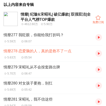
以上内容来自专辑
情靡| 纪璇&宋昭礼| 破亿爆款| 双强双洁|全
平台人气榜TOP爆款
免费订阅
4612.60万
5.90万
情靡277 我眨眼，你能给我打折吗？
5.59万
06:07
情靡278 恋爱脑的人，真的是救不了一点
5.63万
05:54
情靡279 宋昭礼从不会按套路出牌
5.70万
06:47
情靡280 对女孩子要抱，别扛
5.69万
05:42
情靡281 宋昭礼，我不信这些
5.54万
05:59