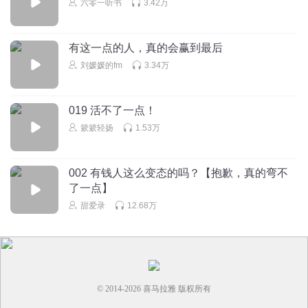
六零一听书
3.42万
谢瑶蠢透了，还在社会上混，老老实实家待着吧
回复
2024-10-21
1
有这一点的人，真的会赢到最后
北北的北北呀
回复 @
状元郎咔咔
:
后面真老实了
刘媛媛的fm
3.34万
爱秃噜面条的赛丽麦
019 活不了一点！
宋总牵起璇璇的手，表示:老婆，快走，不和这帮脑残耽误时
簌簌轻扬
1.53万
间！
回复
2024-10-21
2
002 有钱人这么变态的吗？【抱歉，真的弯不
北北的北北呀
回复 @
爱秃噜面条的赛丽麦
:
回家吃饭饭
了一点】
甜爱录
12.68万
爱秃噜面条的赛丽麦
谢瑶这脑回路，想挑拨宋昭礼和纪璇两口子的关系？想多了
吧？
回复
2024-10-21
1
© 2014-
2026
喜马拉雅 版权所有