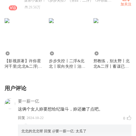
业余小爱好！《步步失控》（旁白：二浮）《许你星河千里》热播中！《垂涎已久》、《邢教练，别太野》已完结！（男主都是二浮）
加关注
29.56万
10.59万
173.84万
558.99万
【影视原著】许你星
步步失控丨二浮&北
邢教练，别太野丨北
河千里|北北&二浮|硬
北丨双向失控丨治愈
北&二浮丨蓄谋已久
核撩汉|悬疑探案|极
救赎向丨张力拉满丨
丨双强丨智性恋
限求生|多人有声剧
智商在线丨多人有声
剧
用户评论
要一薪一亿
这俩个女人妳要想给纪璇斗，妳还嫩了点吧。
回复
2024-10-22
0
北北的北北呀
回复 @
要一薪一亿
:
太瓜了