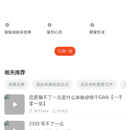
回复
2024-10-21
0
北北的北北呀
回复 @
ZZHT
:
大傻几
1496
755
563
璇璇姐姐讲故事
璇韵心语
紫璇悦读
彩豆挞
羞辱人谁还不会了呢～璇璇给她们表演一个
回复
2024-10-21
换一批
3
北北的北北呀
回复 @
彩豆挞
:
好嘞
相关推荐
祯祯好听
荼靡花事
我的风靡校园生活
花开有时颓靡无声
靡
恋爱脑不可怕，可怕的是恋不恋爱都无脑！
回复
恋爱脑不了一点是什么体验@饼干GAN【一千
2024-10-21
3
零一笑】
北北的北北呀
回复 @
祯祯好听
:
啊哈哈哈哈，好精辟
饼干GAN
9.56万
2333 等不了一点
状元郎咔咔