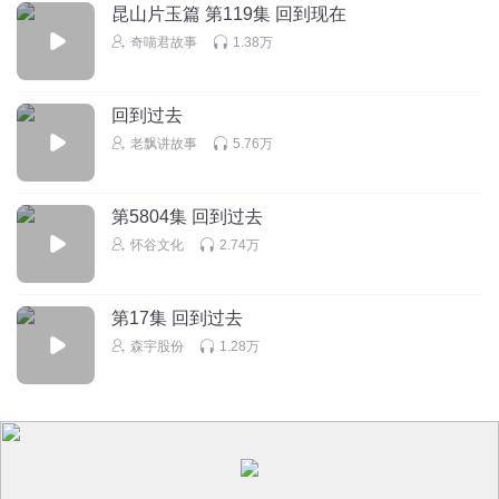
昆山片玉篇 第119集 回到现在
奇喵君故事
1.38万
青丘紫儿
回复 @
开朗的网友2336
:
别告诉我这是蛇小钰
北京直立人啊巴啊巴
回到过去
百事通好可怜
老飘讲故事
5.76万
回复
2024-10-26
5
第5804集 回到过去
爱磕主角的男友或女友
回复 @
北京直立人啊巴啊巴
:
怀谷文化
2.74万
我每天快快乐乐
第17集 回到过去
肉肉的土豆粉发现我俄方CCV个如果叫了一厘米，甲虫就会
有拿出除了卡文克以外的病枝垃圾，说出沙夫的地址发给我
森宇股份
1.28万
吧啦啦啦操比赛视频吗啡快点半
回复
2026-01-04
3
爱磕主角的男友或女友
🌸