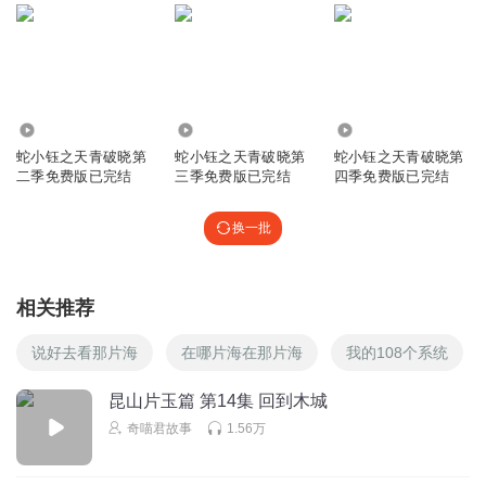
龚
回复
2024-11-01
9
爱磕主角的男友或女友
回复 @
听友175820595
:
666
1.11万
7232
8095
蛇小钰之天青破晓第
蛇小钰之天青破晓第
蛇小钰之天青破晓第
二季免费版已完结
三季免费版已完结
四季免费版已完结
永爱伊丝路丝99
请广大市民注意，近期出现了一种范围极大的传染病，名为
换一批
青也病，患病者会说出不敢相信四字。请大家一定要小心
回复
2025-09-07
7
相关推荐
Z氏是T氏最忠诚的信徒
回复 @
永爱伊丝路丝99
:
不敢相信
说好去看那片海
在哪片海在那片海
我的108个系统
昆山片玉篇 第14集 回到木城
开朗的网友2336
奇喵君故事
1.56万
好图！！！
回复
2025-02-23
5