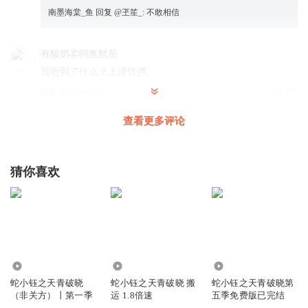
南墨海棠_鱼
回复 @
玊笙_
:
不敢相信
有酸奶卖吗鱼航员
我听到了什么？上课铃声。
回复
2025-06-07
15
查看更多评论
马路RPG
回复 @
有酸奶卖吗鱼航员
:
听魔丈了
不妙僵尸
猜你喜欢
小雅提示您！
回复
2024-10-24
10
鱼航员小咪
回复 @
不妙僵尸
:
点亮屏幕更多口碑佳作等你来听
636
1.26万
7088
蛇小钰之天青破晓
蛇小钰之天青破晓 搬
蛇小钰之天青破晓第
（非关方）丨第一季
运 1.8倍速
五季免费版已完结
听友175820595