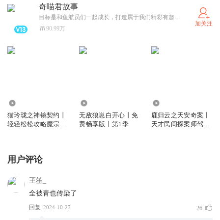
奇喵君故事
目标是和鱼航员们一起成长，打造属于我们精彩有趣的“奇喵宇宙”！（可关注同名卫星公众号和小红薯）
加关注
90.99万
198.42万
40.88万
56.96万
猫玲珑之神镜契约丨
无敌狼崽白开心丨免
鹿归云之天安奇案丨
轻轻松松攻略魔宗丨
费畅享版丨第1季
天才民间探案师驾到
奇喵宇宙
丨奇喵宇宙
用户评论
玊笙_
全被青也传染了
回复
2024-10-27
26