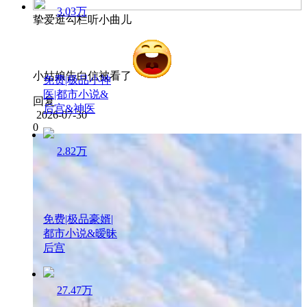
3.03万
挚爱逛勾栏听小曲儿
小姑娘告白信被看了
免费|极品小神
医|都市小说&
回复
后宫&神医
2026-07-30
0
2.82万
免费|极品豪婿|
都市小说&暧昧
后宫
27.47万