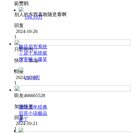
跖燹鹞
别人的东西真敢随意看啊
194.19万
回复
2024-10-26
1
极品后宫系统
只听闲书
丨这个系统挺
厉害呀丨爆笑
快了，加油
回复
2024-10-26
25.76万
1
听友466665528
加油快更
重现当年经典
后宫小说极品
回复
家丁
2024-10-21
1