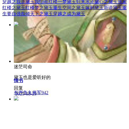
穿越之我是黛玉我怕谁
红楼一梦黛玉归来
水沁黛心之黛玉当家
红楼之黛玉
红楼梦之黛玉重生
空间之黛玉嫁到
黛玉新说
黛玉重
生要自强
颜倾天下之黛玉
穿越之成为黛玉
迷茫司命
黛玉也是爱听好的
情书
回复
有声鱼丸将军
942
2025-03-29
0