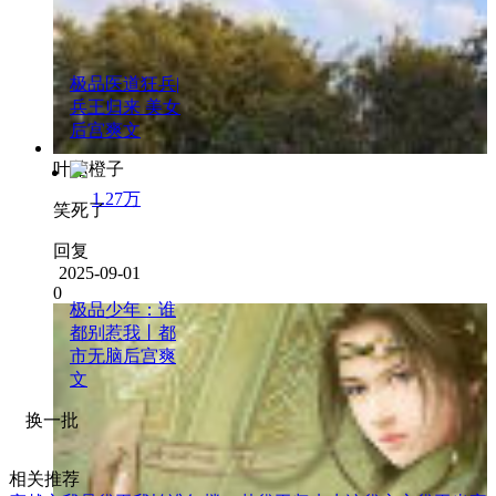
极品医道狂兵|
兵王归来 美女
后宫爽文
叶菇橙子
1.27万
笑死了
回复
2025-09-01
0
极品少年：谁
都别惹我丨都
市无脑后宫爽
文
换一批
相关推荐