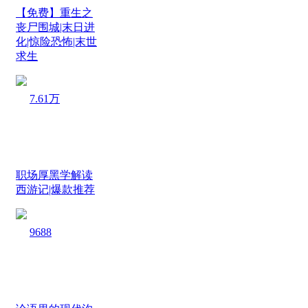
【免费】重生之
丧尸围城|末日进
化|惊险恐怖|末世
求生
7.61万
职场厚黑学解读
西游记|爆款推荐
9688