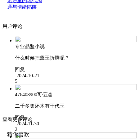
论语里的现代沟
通与情绪陷阱
用户评论
专业品鉴小说
什么时候把黛玉折腾呢？
回复
2024-10-21
5
476408900可伍連
二千多集还木有干代玉
回复
查看更多评论
2024-11-30
2
猜你喜欢