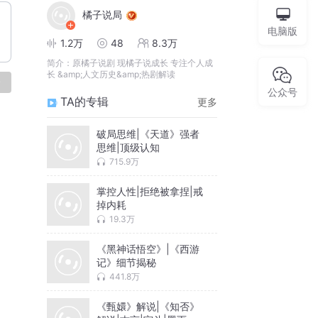
橘子说局
电脑版
1.2万
48
8.3万
简介：
原橘子说剧 现橘子说成长 专注个人成
长 &amp;人文历史&amp;热剧解读
论
公众号
TA的专辑
更多
破局思维|《天道》强者
思维|顶级认知
715.9万
掌控人性|拒绝被拿捏|戒
掉内耗
19.3万
《黑神话悟空》|《西游
记》细节揭秘
441.8万
《甄嬛》解说|《知否》