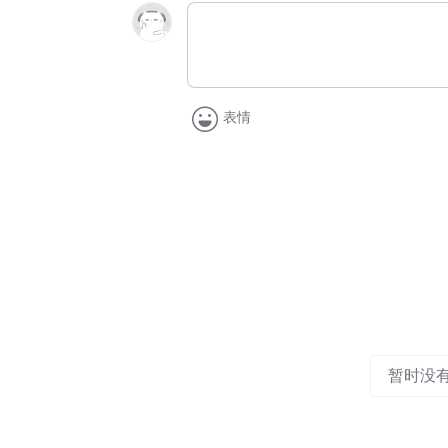
表情
暂时没