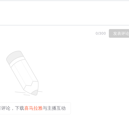
发表评
0
/
300
有评论，下载
喜马拉雅
与主播互动