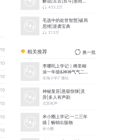
解说|古言|宫斗|墨雨云
间
433.2万
毛选中的处世智慧|破局
思维|逆袭宝典
21.3万
10
相关推荐
换一批
10
李哪吒上学记｜稀里糊
涂一年级&神神气气二年
10
级
东海小学广播站
10
神秘复苏|悬疑惊悚|灵
异|多人有声剧
10
北冥有声
米小圈上学记:一二三年
10
级 | 畅销出版物
米小圈
10