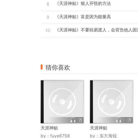
《天涯神贴》狠人开悟的方法
8
《天涯神贴》富是因为能量高
9
《天涯神贴》不要轻易渡人，会背负他人因
10
猜你喜欢
1万
5.8万
天涯神贴
天涯神贴
by：
fuye6758
by：
东方海锐