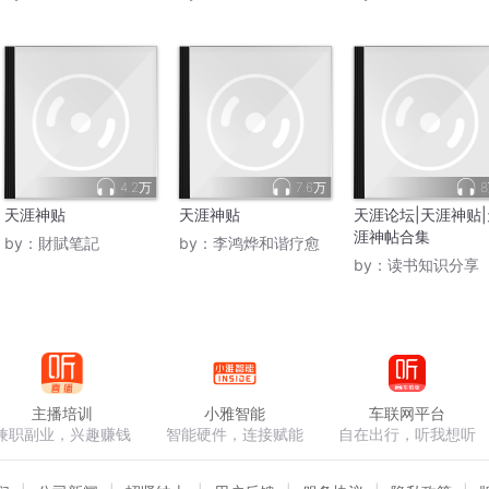
4.2万
7.6万
天涯神贴
天涯神贴
天涯论坛|天涯神贴|
涯神帖合集
by：
財賦笔記
by：
李鸿烨和谐疗愈
by：
读书知识分享
主播培训
小雅智能
车联网平台
兼职副业，兴趣赚钱
智能硬件，连接赋能
自在出行，听我想听