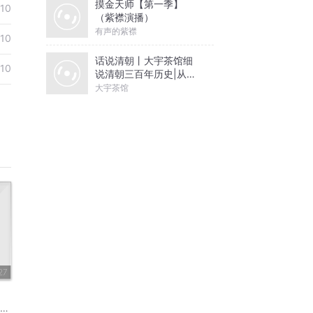
摸金天师【第一季】
10
（紫襟演播）
有声的紫襟
10
话说清朝丨大宇茶馆细
10
说清朝三百年历史|从努
尔哈赤到末代皇帝溥仪|
大宇茶馆
康熙雍正乾隆
27