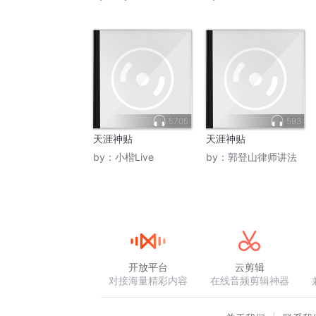
5705
593
天涯神贴
天涯神贴
by：
小楷Live
by：
郭登山律师讲法
开放平台
云剪辑
对接海量精彩内容
在线音频剪辑神器