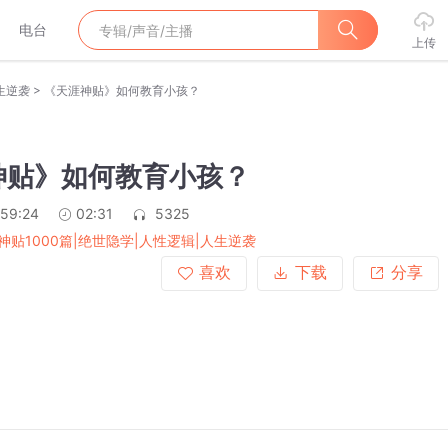
电台
上传
>
生逆袭
《天涯神贴》如何教育小孩？
神贴》如何教育小孩？
:59:24
02:31
5325
神贴1000篇|绝世隐学|人性逻辑|人生逆袭
喜欢
下载
分享