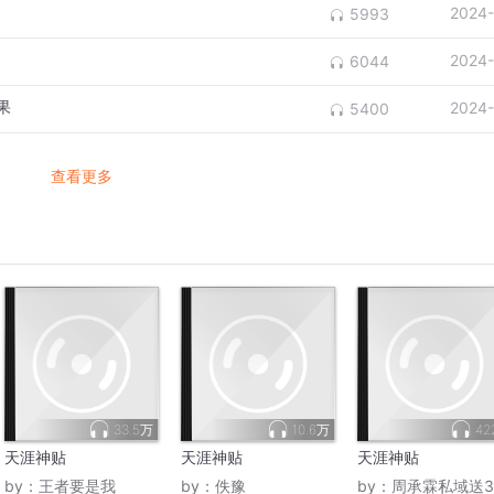
2024-
5993
2024-
6044
果
2024-
5400
查看更多
33.5万
10.6万
42
天涯神贴
天涯神贴
天涯神贴
by：
王者要是我
by：
佚豫
by：
周承霖私域送30套方法