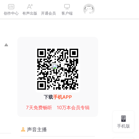
创作中心
有声出版
开通会员
客户端
下载
手机APP
7天免费畅听
10万本会员专辑
手机版
声音主播