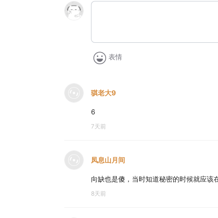
表情
骐老大9
6
7天前
凤息山月间
向缺也是傻，当时知道秘密的时候就应该
8天前