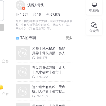
演播人骨头
电脑版
1.5万
16
67.8万
简介：
国际知名吹牛大神，国际吹牛组委会会
长，牛bi作协委员会副会长。 代表作：《从
论
不吹牛》《牛在天上飞》等。
公众号
TA的专辑
更多
相师丨风水秘术丨悬疑
灵异丨骨头演播丨多人
505.4万
赞
吾以吾身镇万诡丨多人
丨风水秘术丨都市丨悬
疑恐怖灵异
3759.2万
这个道士有点凶丨天命
赊刀人作者丨都市捉鬼
赞
爽文
7557.9万
天命赊刀人丨会员免费