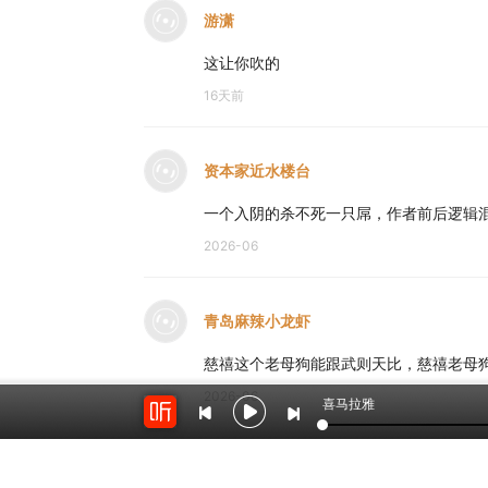
游潇
这让你吹的
16天前
资本家近水楼台
一个入阴的杀不死一只屌，作者前后逻辑
2026-06
青岛麻辣小龙虾
慈禧这个老母狗能跟武则天比，慈禧老母
2026-06
喜马拉雅