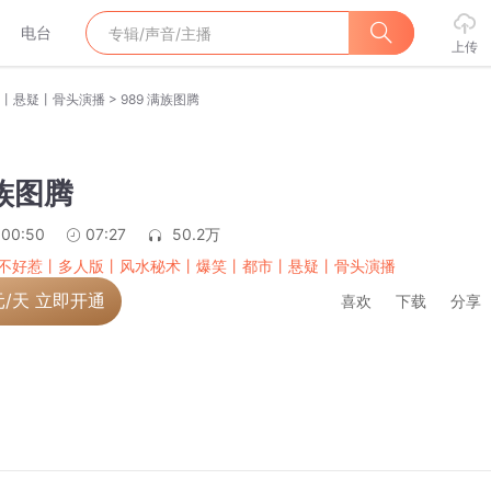
电台
上传
>
丨悬疑丨骨头演播
989 满族图腾
满族图腾
:00:50
07:27
50.2万
不好惹丨多人版丨风水秘术丨爆笑丨都市丨悬疑丨骨头演播
元/天 立即开通
喜欢
下载
分享