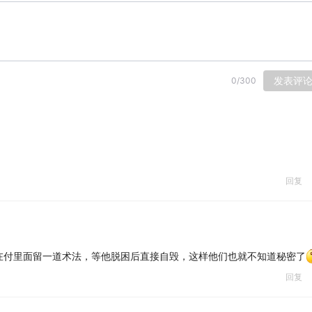
发表评
0
/
300
回复
在付里面留一道术法，等他脱困后直接自毁，这样他们也就不知道秘密了
回复