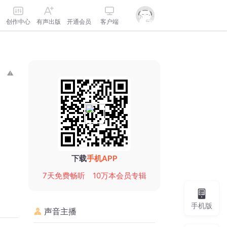
创作中心
有声出版
开通会员
客户端
下载
手机APP
7天免费畅听
10万本会员专辑
手机版
声音主播