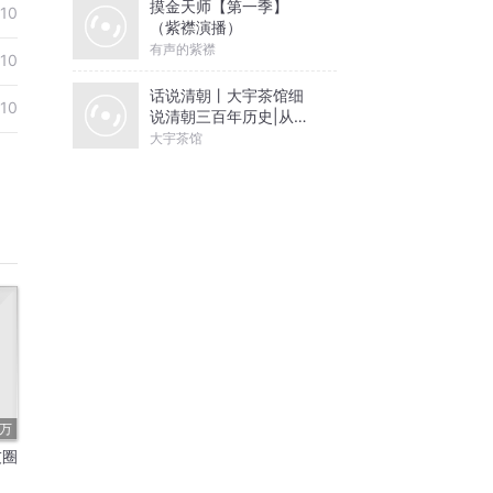
摸金天师【第一季】
10
（紫襟演播）
有声的紫襟
10
话说清朝丨大宇茶馆细
10
说清朝三百年历史|从努
尔哈赤到末代皇帝溥仪|
大宇茶馆
康熙雍正乾隆
4万
友圈