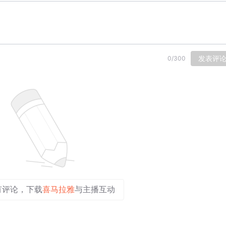
发表评
0
/
300
有评论，下载
喜马拉雅
与主播互动