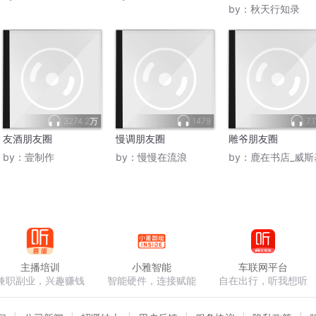
by：
秋天行知录
3274.2万
1479
7.
友酒朋友圈
慢调朋友圈
雕爷朋友圈
by：
壹制作
by：
慢慢在流浪
by：
鹿在书店_威斯
主播培训
小雅智能
车联网平台
兼职副业，兴趣赚钱
智能硬件，连接赋能
自在出行，听我想听