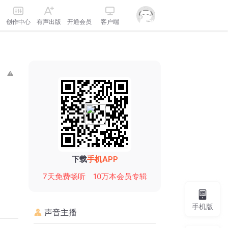
创作中心
有声出版
开通会员
客户端
下载
手机APP
7天免费畅听
10万本会员专辑
手机版
声音主播