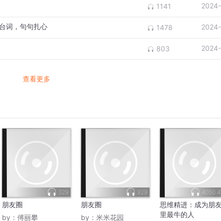
2024-
1141
的台词，句句扎心
2024-
1478
2024-
803
查看更多
329
929
4050.
朋友圈
朋友圈
思维精进：成为朋
里最牛的人
by：
傅丽攀
by：
米米花园