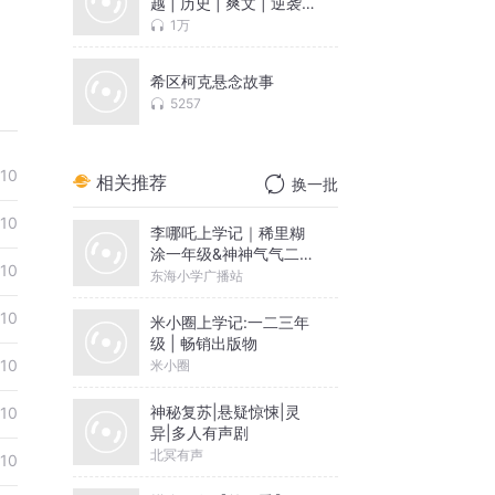
越 | 历史 | 爽文 | 逆袭 |
热血 | 智商在线
1万
希区柯克悬念故事
5257
10
相关推荐
换一批
10
李哪吒上学记｜稀里糊
涂一年级&神神气气二年
10
级
东海小学广播站
10
米小圈上学记:一二三年
级 | 畅销出版物
10
米小圈
神秘复苏|悬疑惊悚|灵
10
异|多人有声剧
北冥有声
10