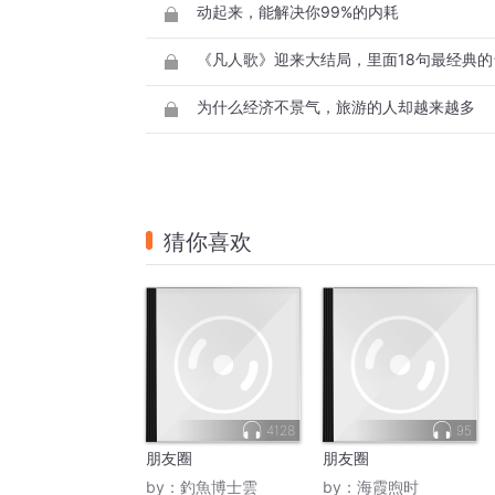
动起来，能解决你99%的内耗
《凡人歌》迎来大结局，里面18句最经典
为什么经济不景气，旅游的人却越来越多
猜你喜欢
4128
95
朋友圈
朋友圈
by：
釣魚博士雲
by：
海霞煦时