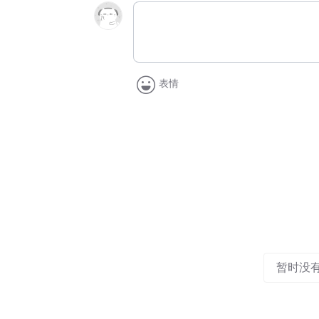
表情
暂时没