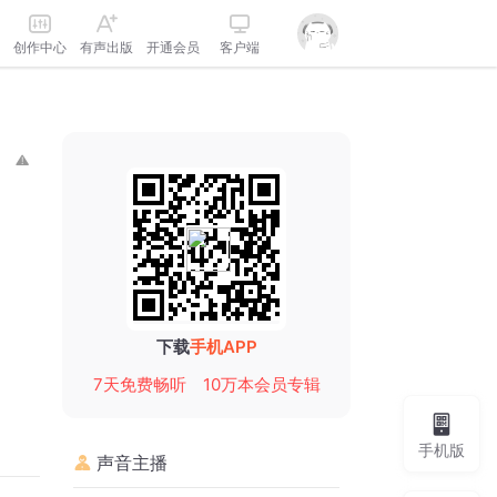
创作中心
有声出版
开通会员
客户端
下载
手机APP
7天免费畅听
10万本会员专辑
手机版
声音主播