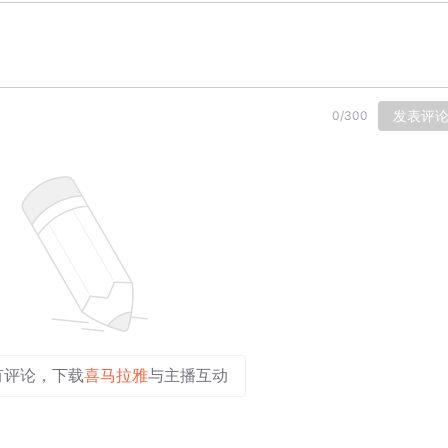
发表评
0
/
300
有评论，下载
喜马拉雅
与主播互动