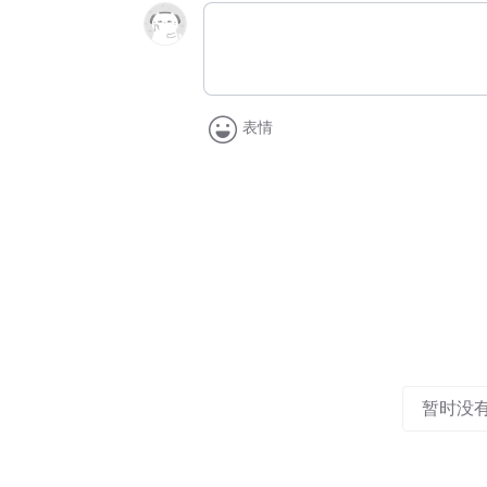
表情
暂时没