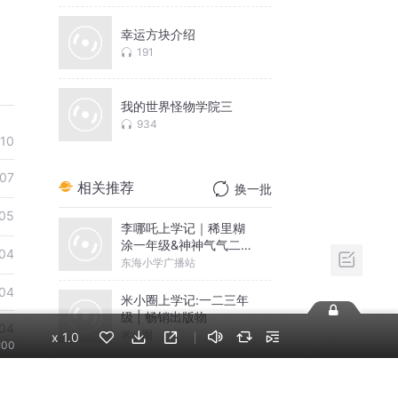
幸运方块介绍
191
我的世界怪物学院三
934
10
07
相关推荐
换一批
05
李哪吒上学记｜稀里糊
涂一年级&神神气气二年
04
级
东海小学广播站
04
米小圈上学记:一二三年
级 | 畅销出版物
04
米小圈
x
1.0
:00
03
神秘复苏|悬疑惊悚|灵
异|多人有声剧