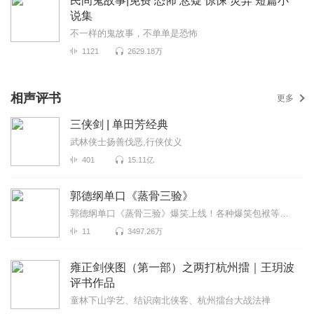
民间鬼故事|免费 恐怖 悬疑 惊悚 灵异 短篇小
说集
不一样的鬼故事，不单单是恐怖
1121
2629.18万
相声评书
更多
三侠剑 | 单田芳经典
武林侠士扬善伐恶,行侠仗义
401
15.11亿
郭德纲单口《蒸骨三验》
郭德纲单口《蒸骨三验》爆笑上线！各种爆笑包袱等你解锁！一次承包你一整天的快乐~听德云社相声，上喜马...
11
3497.26万
雍正剑侠图（第一部）之两打杭州擂｜王玥波
评书作品
童林下山学艺、结识南北侠客、杭州擂台大战法禅