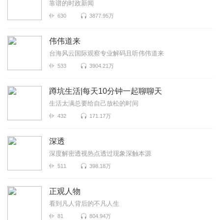
靠谱的时政新闻
630
3877.95万
伟伟道来
台海风云国际观察专业解码且听伟伟道来
533
3904.21万
蹲坑生活|每天10分钟一起聊聊天
生活太满总要给自己放松的时间
432
171.17万
深透
深度解密透视热点透过现象深触本源
511
398.18万
正观人物
看到凡人背后的不凡人生
81
804.94万