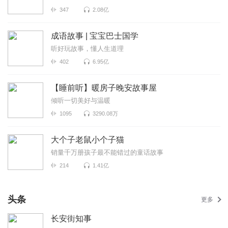
347
2.08亿
成语故事 | 宝宝巴士国学
听好玩故事，懂人生道理
402
6.95亿
【睡前听】暖房子晚安故事屋
倾听一切美好与温暖
1095
3290.08万
大个子老鼠小个子猫
销量千万册孩子最不能错过的童话故事
214
1.41亿
头条
更多
长安街知事