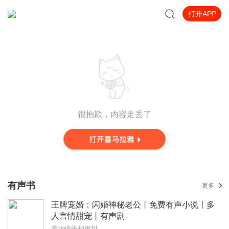
打开APP
很抱歉，内容走丢了
有声书
更多
王牌宠婚：闪婚神秘老公丨免费有声小说丨多
人言情甜宠丨有声剧
露水情缘却很甜