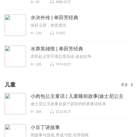
50
4986.01万
水浒外传 | 单田芳经典
侠肝义胆，快意恩仇
120
3.43亿
水莽英雄恨 | 单田芳经典
农民起义军不堪忍受压迫,奋起抗争
100
7474.53万
儿童
更多
小肉包公主童话 | 儿童睡前故事|迪士尼公主
迪士尼公主故事女孩子必听的经典童话绘本
348
2112.81万
小豆丁讲故事
用故事与游戏,养成习惯,培养情商