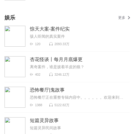
娱乐
更多
惊天大案-案件纪实
骇人听闻的真实案件
120
2093.33万
杏花怪谈丨每月月底爆更
离奇案件，谁是披着羊皮的狼？
402
3246.12万
恐怖餐厅|鬼故事
恐怖餐厅正在重整专辑内容中。。。。。。欢迎来到恐怖餐厅，来品尝不一样的味道~
1388
5122.82万
短篇灵异故事
短篇灵异民间故事