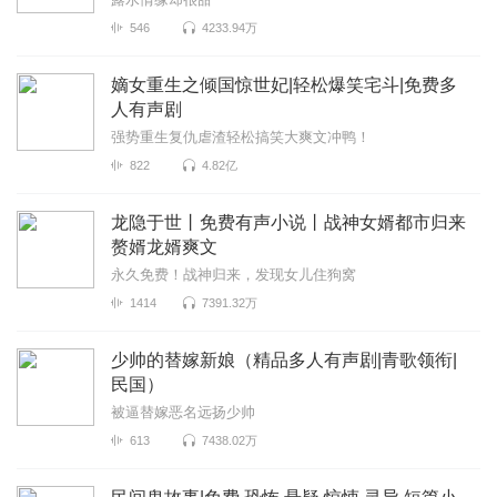
546
4233.94万
嫡女重生之倾国惊世妃|轻松爆笑宅斗|免费多
人有声剧
强势重生复仇虐渣轻松搞笑大爽文冲鸭！
822
4.82亿
龙隐于世丨免费有声小说丨战神女婿都市归来
赘婿龙婿爽文
永久免费！战神归来，发现女儿住狗窝
1414
7391.32万
少帅的替嫁新娘（精品多人有声剧|青歌领衔|
民国）
被逼替嫁恶名远扬少帅
613
7438.02万