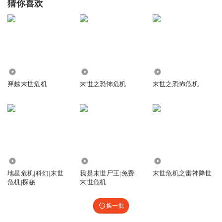
猜你喜欢
18.95万
4.60万
5761
穿越末世危机
末世之恐怖危机
末世之恐怖危机
3788
3057
5.85万
地星危机|科幻|末世
我是末世尸王|免费|
末世危机之雷神降世
危机|探秘
末世危机
换一批