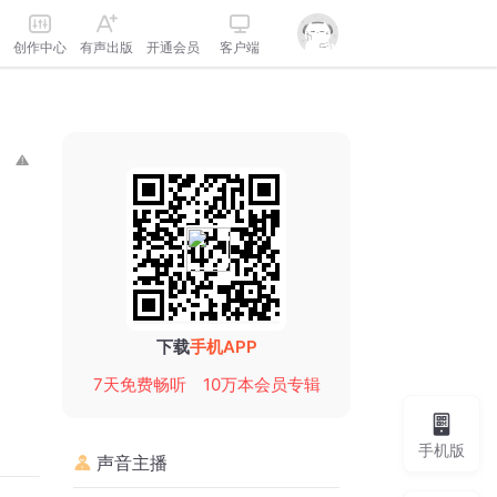
创作中心
有声出版
开通会员
客户端
下载
手机APP
7天免费畅听
10万本会员专辑
手机版
声音主播