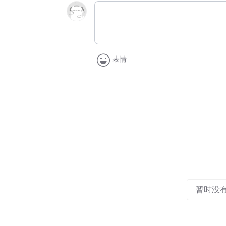
表情
暂时没