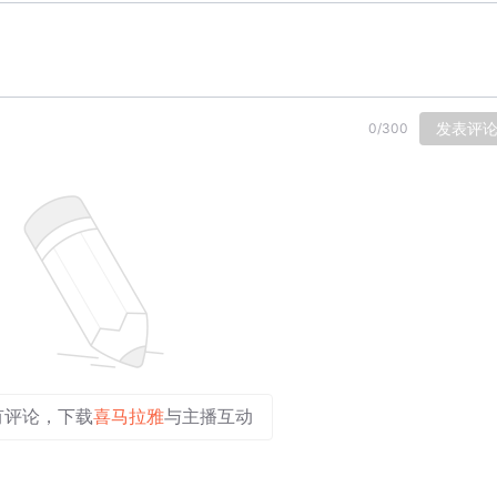
发表评
0
/
300
有评论，下载
喜马拉雅
与主播互动