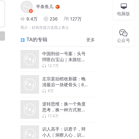
半条鱼儿
电脑版
9.4万
236
127万
简介：
好风凭借力送我上青云
论
TA的专辑
更多
公众号
中国刑侦一号案：头号
悍匪白宝山｜末路狂徒
｜解密抓捕白宝山全过
12.7万
程｜大案纪实 | 半条鱼
儿演播
左宗棠抬棺收新疆：晚
清最后一块硬骨头｜64
岁抬棺出征收新疆｜左
6万
公千古｜晚清风云
逆转思维：换一个角度
思考，换一种方式努力
｜逆转人生
17.4万
识人高手：识君子，辩
小人｜洞察人心，识人