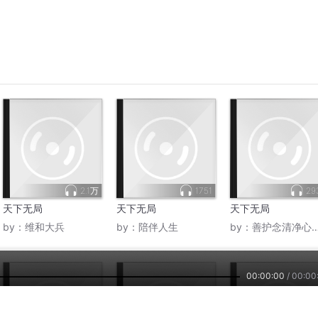
2.1万
1751
29
天下无局
天下无局
天下无局
by：
维和大兵
by：
陪伴人生
by：
善护念清净心常觉无住
00:00:00
/
00:00