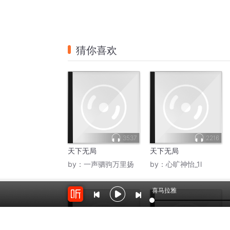
猜你喜欢
3537
2216
天下无局
天下无局
by：
一声驷驹万里扬
by：
心旷神怡_1l
喜马拉雅