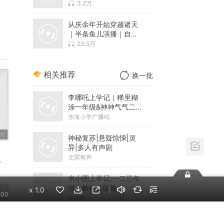
用人｜破局人性
3.2万
从庆余年开始穿越诸天
｜半条鱼儿演播｜自带
系统｜穿越奇遇｜金手
23.5万
指 | 影视原著
相关推荐
换一批
李哪吒上学记｜稀里糊
涂一年级&神神气气二年
级
东海小学广播站
36
神秘复苏|悬疑惊悚|灵
异|多人有声剧
北冥有声
米小圈上学记:一二三年
级 | 畅销出版物
x
1.0
:00
米小圈
摸金天师【第一季】