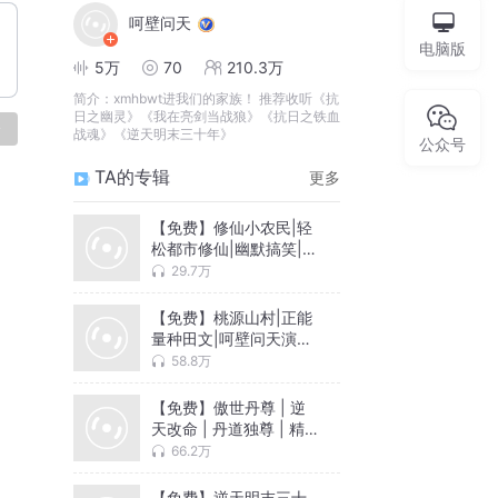
呵壁问天
电脑版
5万
70
210.3万
简介：
xmhbwt进我们的家族！ 推荐收听《抗
日之幽灵》《我在亮剑当战狼》《抗日之铁血
论
战魂》《逆天明末三十年》
公众号
TA的专辑
更多
【免费】修仙小农民|轻
松都市修仙|幽默搞笑|多
人有声剧
29.7万
【免费】桃源山村|正能
量种田文|呵壁问天演播|
田园都市|多人有声剧
58.8万
【免费】傲世丹尊 | 逆
天改命 | 丹道独尊 | 精
品多人剧
66.2万
【免费】逆天明末三十