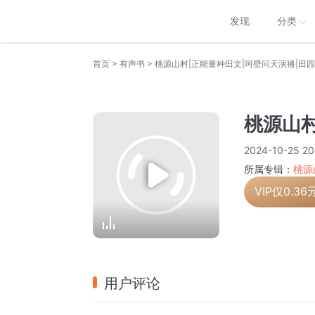
发现
分类
>
>
首页
有声书
桃源山村|正能量种田文|呵壁问天演播|田
桃源山村
2024-10-25 20
所属专辑：
桃源
VIP仅
0.36
用户评论