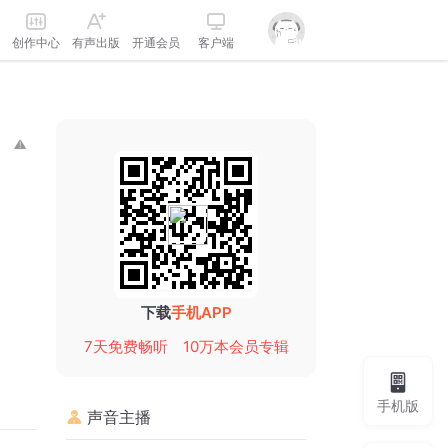
创作中心
有声出版
开通会员
客户端
下载
手机APP
7天免费畅听
10万本会员专辑
手机版
声音主播