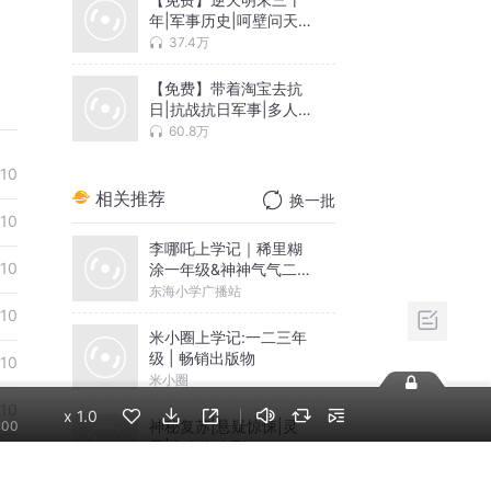
年|军事历史|呵壁问天演
播|多人有声剧
37.4万
【免费】带着淘宝去抗
日|抗战抗日军事|多人|
呵壁问天演播|多人有声
60.8万
剧
10
相关推荐
换一批
10
李哪吒上学记｜稀里糊
10
涂一年级&神神气气二年
级
东海小学广播站
10
米小圈上学记:一二三年
级 | 畅销出版物
10
米小圈
10
x
1.0
神秘复苏|悬疑惊悚|灵
:00
异|多人有声剧
10
北冥有声