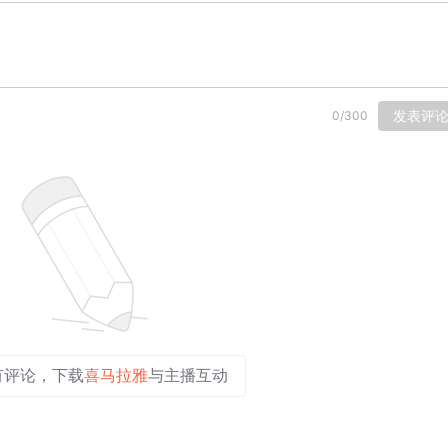
发表评
0
/
300
有评论，下载
喜马拉雅
与主播互动