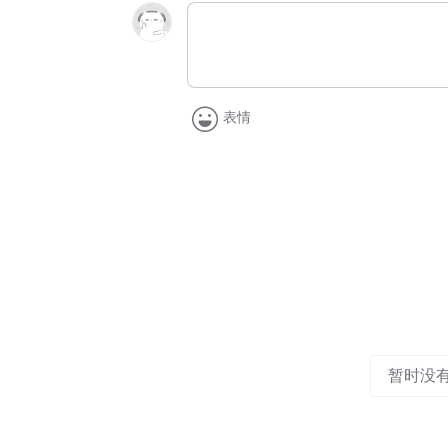
表情
暂时没