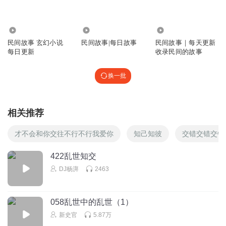
2.38万
3724
7.92万
民间故事 玄幻小说
民间故事|每日故事
民间故事｜每天更新
每日更新
收录民间的故事
换一批
相关推荐
才不会和你交往不行不行我爱你
知己知彼
交错交错交错
422乱世知交
DJ杨湃
2463
058乱世中的乱世（1）
新史官
5.87万