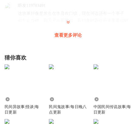
听友119783491
这故事好像是发生在丰县欢口镇，现在河边还有一个亭子，
有个止步碑，我天天从那里过，我钓鱼时还在亭子里看过碑
回复
2024-11-07
3
查看更多评论
落花飘絮_
早安！
猜你喜欢
回复
2024-10-26
2
那月有声
回复 @
落花飘絮_
:
早安
1.17万
5.21万
2.87万
民间异故事|怪谈|每
民间鬼故事/每日晚八
中国民间传说故事|每
日更新
点更新
日更新