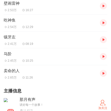
壁画雷神
2.53万
16:27
吃神鱼
2.54万
12:29
镶牙左
2.41万
08:19
马阶
2.45万
10:25
卖命的人
2.65万
11:26
主播信息
那月有声
讲好每一个故事！
加关注
11.85万