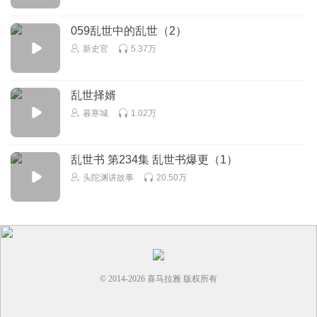
059乱世中的乱世（2）
新史官
5.37万
乱世择婿
暮寒城
1.02万
乱世书 第234集 乱世书爆更（1）
头陀渊讲故事
20.50万
© 2014-
2026
喜马拉雅 版权所有