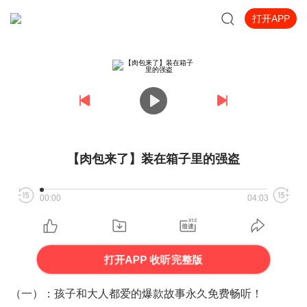
打开APP
【肉包来了】装在箱子里的强盗
00:00
04:03
打开APP 收听完整版
（一）：
孩子和大人都爱的
爆款故事永久免费畅听！